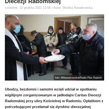
Diecezji Radomskiej
czwartek, 23 grudnia 2021 13:58
/ Autor: Monika Nowakowska
foto: MNowakowska/Radio Plus Radom
Ubodzy, bezdomni i samotni wzięli udział w spotkaniu
wigilijnym zorganizowanym w jadłodajni Caritas Diecezji
Radomskiej przy ulicy Kościelnej w Radomiu. Opłatkiem z
potrzebującymi przełamał się dyrektor diecezjalnej