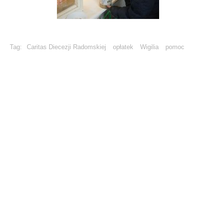
Tag:
Caritas Diecezji Radomskiej
opłatek
Wigilia
pomoc