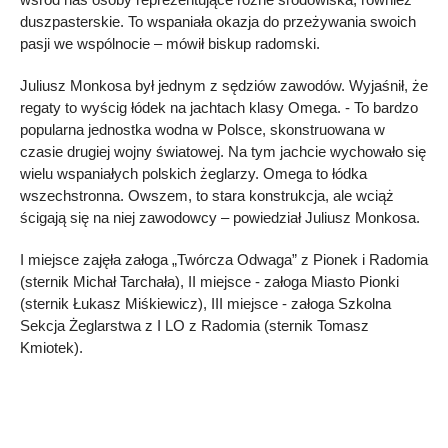
duszpasterskie. To wspaniała okazja do przeżywania swoich
pasji we wspólnocie – mówił biskup radomski.
Juliusz Monkosa był jednym z sędziów zawodów. Wyjaśnił, że
regaty to wyścig łódek na jachtach klasy Omega. - To bardzo
popularna jednostka wodna w Polsce, skonstruowana w
czasie drugiej wojny światowej. Na tym jachcie wychowało się
wielu wspaniałych polskich żeglarzy. Omega to łódka
wszechstronna. Owszem, to stara konstrukcja, ale wciąż
ścigają się na niej zawodowcy – powiedział Juliusz Monkosa.
I miejsce zajęła załoga „Twórcza Odwaga” z Pionek i Radomia
(sternik Michał Tarchała), II miejsce - załoga Miasto Pionki
(sternik Łukasz Miśkiewicz), III miejsce - załoga Szkolna
Sekcja Żeglarstwa z I LO z Radomia (sternik Tomasz
Kmiotek).