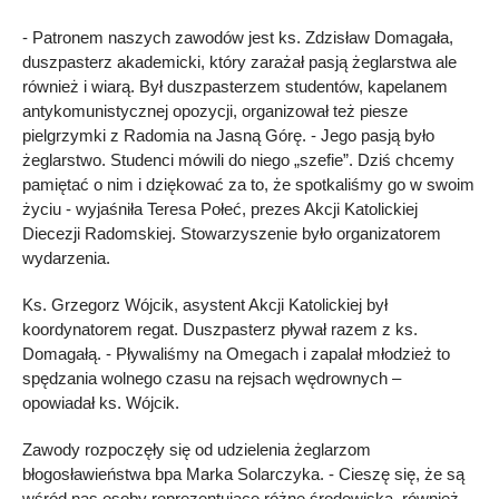
- Patronem naszych zawodów jest ks. Zdzisław Domagała,
duszpasterz akademicki, który zarażał pasją żeglarstwa ale
również i wiarą. Był duszpasterzem studentów, kapelanem
antykomunistycznej opozycji, organizował też piesze
pielgrzymki z Radomia na Jasną Górę. - Jego pasją było
żeglarstwo. Studenci mówili do niego „szefie”. Dziś chcemy
pamiętać o nim i dziękować za to, że spotkaliśmy go w swoim
życiu - wyjaśniła Teresa Połeć, prezes Akcji Katolickiej
Diecezji Radomskiej. Stowarzyszenie było organizatorem
wydarzenia.
Ks. Grzegorz Wójcik, asystent Akcji Katolickiej był
koordynatorem regat. Duszpasterz pływał razem z ks.
Domagałą. - Pływaliśmy na Omegach i zapalał młodzież to
spędzania wolnego czasu na rejsach wędrownych –
opowiadał ks. Wójcik.
Zawody rozpoczęły się od udzielenia żeglarzom
błogosławieństwa bpa Marka Solarczyka. - Cieszę się, że są
wśród nas osoby reprezentujące różne środowiska, również