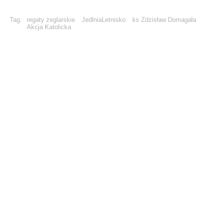
Tag:
regaty żeglarskie
JedlniaLetnisko
ks Zdzisław Domagała
Akcja Katolicka