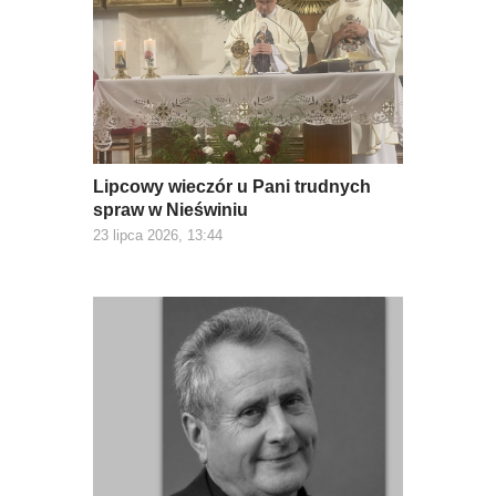
Lipcowy wieczór u Pani trudnych
spraw w Nieświniu
23 lipca 2026, 13:44