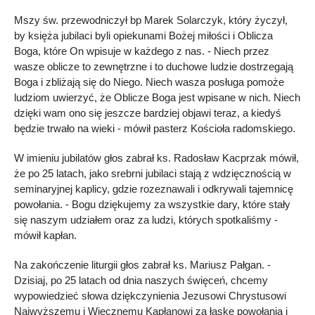
Mszy św. przewodniczył bp Marek Solarczyk, który życzył,
by księża jubilaci byli opiekunami Bożej miłości i Oblicza
Boga, które On wpisuje w każdego z nas. - Niech przez
wasze oblicze to zewnętrzne i to duchowe ludzie dostrzegają
Boga i zbliżają się do Niego. Niech wasza posługa pomoże
ludziom uwierzyć, że Oblicze Boga jest wpisane w nich. Niech
dzięki wam ono się jeszcze bardziej objawi teraz, a kiedyś
będzie trwało na wieki - mówił pasterz Kościoła radomskiego.
W imieniu jubilatów głos zabrał ks. Radosław Kacprzak mówił,
że po 25 latach, jako srebrni jubilaci stają z wdzięcznością w
seminaryjnej kaplicy, gdzie rozeznawali i odkrywali tajemnicę
powołania. - Bogu dziękujemy za wszystkie dary, które stały
się naszym udziałem oraz za ludzi, których spotkaliśmy -
mówił kapłan.
Na zakończenie liturgii głos zabrał ks. Mariusz Pałgan. -
Dzisiaj, po 25 latach od dnia naszych święceń, chcemy
wypowiedzieć słowa dziękczynienia Jezusowi Chrystusowi
Najwyższemu i Wiecznemu Kapłanowi za łaskę powołania i