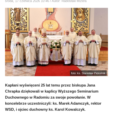
środa, 17 czerwca 2026 10:46
/ Autor: Radosław Mizera
foto: ks. Stanisław Piekielnik
Kapłani wyświęceni 25 lat temu przez biskupa Jana
Chrapka dziękowali w kaplicy Wyższego Seminarium
Duchownego w Radomiu za swoje powołanie. W
koncelebrze uczestniczyli: ks. Marek Adamczyk, rektor
WSD, i ojciec duchowny ks. Karol Kowalczyk.