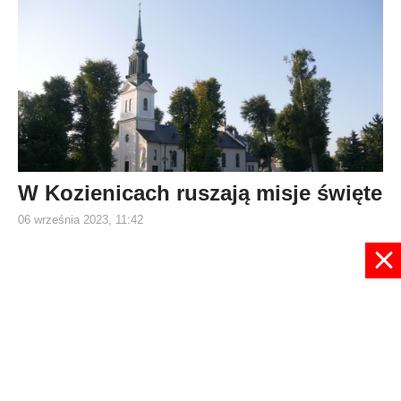
W Kozienicach ruszają misje święte
06 września 2023, 11:42
1
2
3
4
5
6
7
8
9
10
Strona 3 z 35