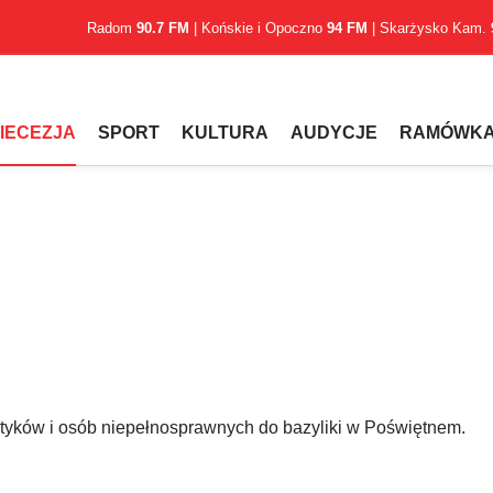
Radom
90.7 FM
| Końskie i Opoczno
94 FM
| Skarżysko Kam.
IECEZJA
SPORT
KULTURA
AUDYCJE
RAMÓWK
etyków i osób niepełnosprawnych do bazyliki w Poświętnem.