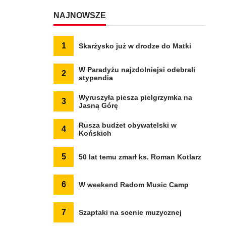
NAJNOWSZE
1
Skarżysko już w drodze do Matki
W Paradyżu najzdolniejsi odebrali
2
stypendia
Wyruszyła piesza pielgrzymka na
3
Jasną Górę
Rusza budżet obywatelski w
4
Końskich
5
50 lat temu zmarł ks. Roman Kotlarz
6
W weekend Radom Music Camp
7
Szaptaki na scenie muzycznej