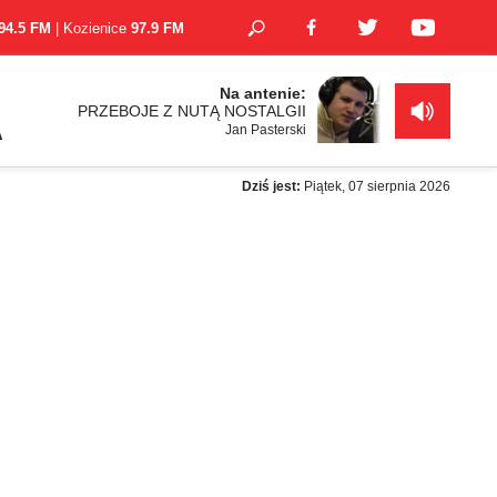
94.5 FM
| Kozienice
97.9 FM
Na antenie:
PRZEBOJE Z NUTĄ NOSTALGII
Jan Pasterski
A
Dziś jest:
Piątek, 07 sierpnia 2026