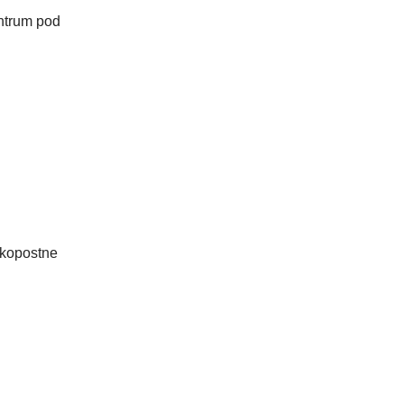
ntrum pod
lkopostne