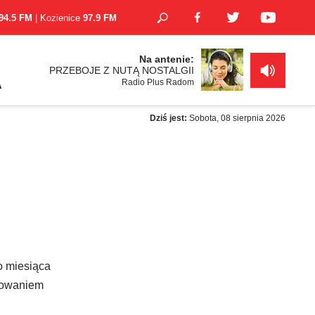
94.5 FM
| Kozienice
97.9 FM
Na antenie:
PRZEBOJE Z NUTĄ NOSTALGII
Radio Plus Radom
A
Dziś jest:
Sobota, 08 sierpnia 2026
o miesiąca
ałowaniem