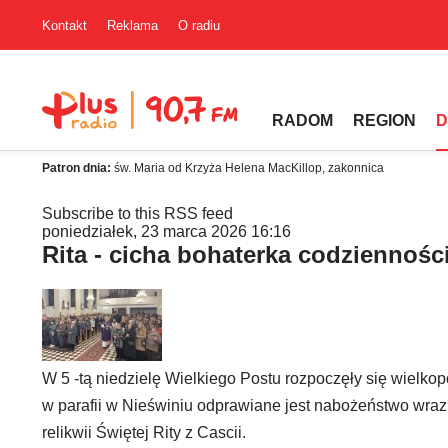
Kontakt
Reklama
O radiu
RADOM
REGION
D
Patron dnia:
św. Maria od Krzyża Helena MacKillop, zakonnica
Subscribe to this RSS feed
poniedziałek, 23 marca 2026 16:16
Rita - cicha bohaterka codzienności
W 5 -tą niedzielę Wielkiego Postu rozpoczęły się wielko
w parafii w Nieświniu odprawiane jest nabożeństwo wraz
relikwii Świętej Rity z Cascii.