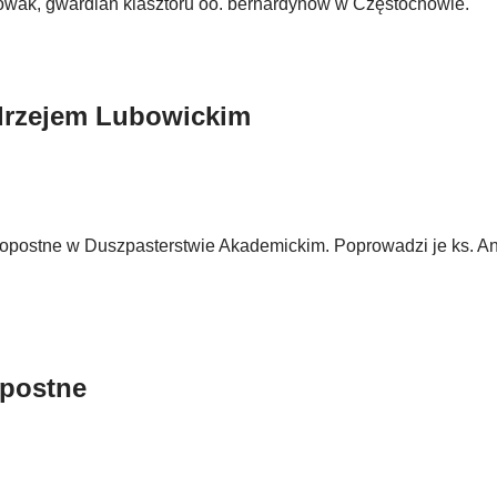
wak, gwardian klasztoru oo. bernardynów w Częstochowie.
ndrzejem Lubowickim
lkopostne w Duszpasterstwie Akademickim. Poprowadzi je ks. An
opostne