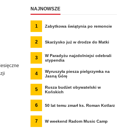
NAJNOWSZE
1
Zabytkowa świątynia po remoncie
2
Skarżysko już w drodze do Matki
W Paradyżu najzdolniejsi odebrali
3
stypendia
iesięczne
Wyruszyła piesza pielgrzymka na
zji
4
Jasną Górę
Rusza budżet obywatelski w
5
Końskich
6
50 lat temu zmarł ks. Roman Kotlarz
7
W weekend Radom Music Camp