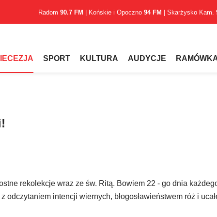
Radom
90.7 FM
| Końskie i Opoczno
94 FM
| Skarżysko Kam.
IECEZJA
SPORT
KULTURA
AUDYCJE
RAMÓWK
!
postne rekolekcje wraz ze św. Ritą. Bowiem 22 - go dnia każdeg
 z odczytaniem intencji wiernych, błogosławieństwem róż i uc