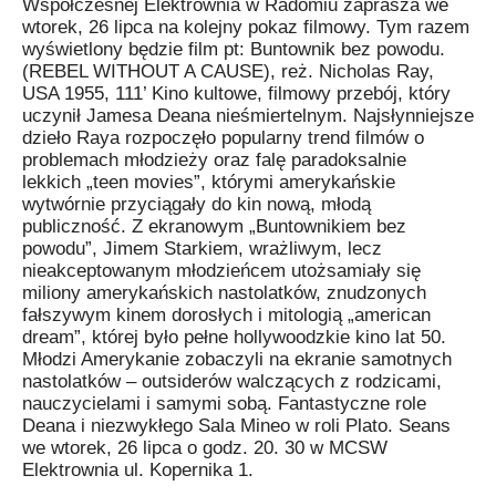
Współczesnej Elektrownia w Radomiu zaprasza we
wtorek, 26 lipca na kolejny pokaz filmowy. Tym razem
wyświetlony będzie film pt: Buntownik bez powodu.
(REBEL WITHOUT A CAUSE), reż. Nicholas Ray,
USA 1955, 111’ Kino kultowe, filmowy przebój, który
uczynił Jamesa Deana nieśmiertelnym. Najsłynniejsze
dzieło Raya rozpoczęło popularny trend filmów o
problemach młodzieży oraz falę paradoksalnie
lekkich „teen movies”, którymi amerykańskie
wytwórnie przyciągały do kin nową, młodą
publiczność. Z ekranowym „Buntownikiem bez
powodu”, Jimem Starkiem, wrażliwym, lecz
nieakceptowanym młodzieńcem utożsamiały się
miliony amerykańskich nastolatków, znudzonych
fałszywym kinem dorosłych i mitologią „american
dream”, której było pełne hollywoodzkie kino lat 50.
Młodzi Amerykanie zobaczyli na ekranie samotnych
nastolatków – outsiderów walczących z rodzicami,
nauczycielami i samymi sobą. Fantastyczne role
Deana i niezwykłego Sala Mineo w roli Plato. Seans
we wtorek, 26 lipca o godz. 20. 30 w MCSW
Elektrownia ul. Kopernika 1.