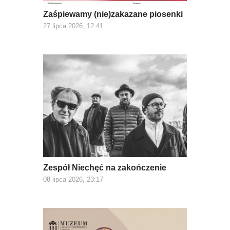
Zaśpiewamy (nie)zakazane piosenki
27 lipca 2026, 12:41
Zespół Niechęć na zakończenie
08 lipca 2026, 23:17