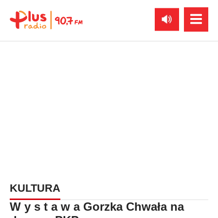
KULTURA
W y s t a w a Gorzka Chwała na