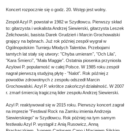
Koncert rozpocznie się o godz. 20. Wstęp jest wolny.
Zespół Azyl P. powstał w 1982 w Szydłowcu. Pierwszy skład
to: gitarzysta i wokalista Andrzej Siewierski, gitarzysta Leszek
Żelichowski, basista Darek Grudzień i Marcin Grochowalski
grający na bębnach. Już rok później zespół wygrał w
Ogólnopolskim Turnieju Młodych Talentów. Przebojami
tamtych lat stały się utwory: "Chyba umieram", "Och Lila",
"Kara Śmierci", "Mała Maggie". Ostatnia piosenka przyniosła
Azylowi P. popularność w całej Polsce. W 1985 roku zespół
nagrał pierwszą studyjną płytę - "Nalot". Rok później z
powodów zdrowotnych z zespołu odszedł Marcin
Grochowalski. Azyl P. wkrótce zakończył działalność. W 2007
r. zmarł śmiercią tragiczną lider zespołu Andrzej Siewierski.
Azyl P. reaktywował się w 2015 roku. Pierwszy koncert zagrał
na imprezie "Festiwal Rock na Zamku imienia Andrzeja
Siewierskiego" w Szydłowcu. Rok później na tym samym
festiwalu Azyl P. wystąpił z Anią Rusowicz, Anną
Brachaczkiem, Juanem Carlosem Cano i Maciejem Silskim.