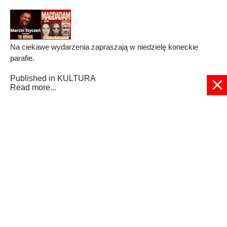
Na ciekawe wydarzenia zapraszają w niedzielę koneckie
parafie.
Published in
KULTURA
Read more...
1
2
3
4
5
6
7
8
9
10
Strona 1 z 28
© 2024 radioplus.com.pl Wszelkie prawa zastrzeżone