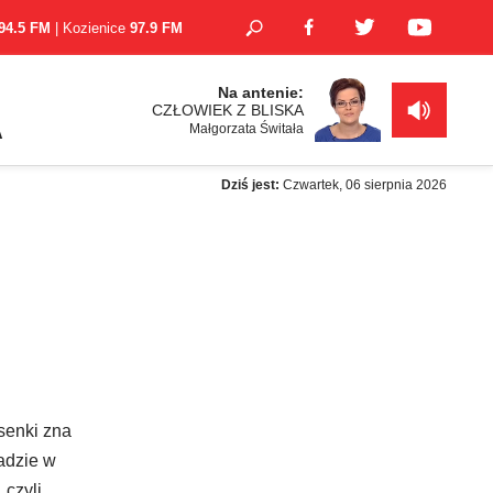
94.5 FM
| Kozienice
97.9 FM
Na antenie:
CZŁOWIEK Z BLISKA
Małgorzata Świtała
A
Dziś jest:
Czwartek, 06 sierpnia 2026
senki zna
adzie w
 czyli