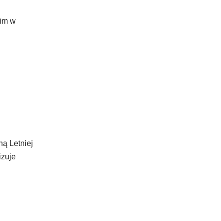
kim w
ną Letniej
izuje