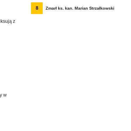
8
Zmarł ks. kan. Marian Strzałkowski
iksują z
ry w