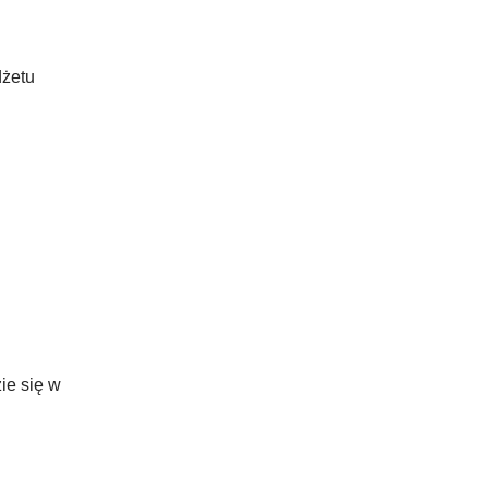
dżetu
ie się w