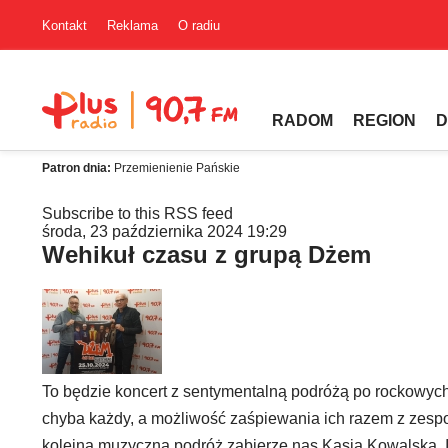
Kontakt
Reklama
O radiu
RADOM
REGION
D
Patron dnia:
Przemienienie Pańskie
Subscribe to this RSS feed
środa, 23 października 2024 19:29
Wehikuł czasu z grupą Dżem
To będzie koncert z sentymentalną podróżą po rockowyc
chyba każdy, a możliwość zaśpiewania ich razem z zesp
kolejna muzyczną podróż zabierze nas Kasia Kowalska. I 