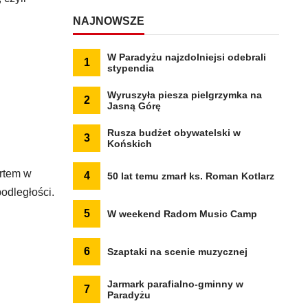
NAJNOWSZE
W Paradyżu najzdolniejsi odebrali
1
stypendia
Wyruszyła piesza pielgrzymka na
2
Jasną Górę
Rusza budżet obywatelski w
3
Końskich
ertem w
4
50 lat temu zmarł ks. Roman Kotlarz
odległości.
5
W weekend Radom Music Camp
6
Szaptaki na scenie muzycznej
Jarmark parafialno-gminny w
7
Paradyżu