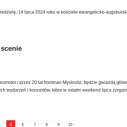
edzielę, 14 lipca 2024 roku w kościele ewangelicko-augsburs
 scenie
 promotor i przez 20 lat frontman Myslovitz, będzie gwiazdą głów
ch wydarzeń i koncertów, które w ostatni weekend lipca zorgan
5
6
7
8
9
10