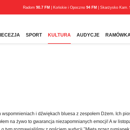
Radom
90.7 FM
| Końskie i Opoczno
94 FM
| Skarżysko Kam.
IECEZJA
SPORT
KULTURA
AUDYCJE
RAMÓWK
h wspomnieniach i dźwiękach bluesa z zespołem Dżem. Ich pio
ołem na żywo to gwarancja niezapomnianych emocji! A w listop
o tym rozmawialiśmy z gościem audycji "Mięta przez rumianek,