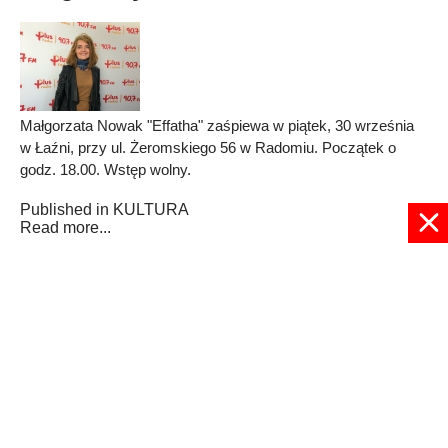
Małgorzata Nowak "Effatha" zaśpiewa w piątek, 30 września
w Łaźni, przy ul. Żeromskiego 56 w Radomiu. Początek o
godz. 18.00. Wstęp wolny.
Published in
KULTURA
Read more...
4
5
6
7
8
9
10
11
12
13
Strona 9 z 28