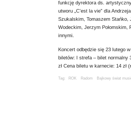
funkcję dyrektora ds. artystycz
utworu „C’est la vie” dla Andrz
Szukalskim, Tomaszem Stańko,
Wodeckim, Jerzym Połomskim, R
innymi.
Koncert odbędzie się 23 lutego 
biletów: I strefa – bilet normalny 
zł Cena biletu w karnecie: 14 zł 
Tag:
ROK
Radom
Bajkowy świat musi