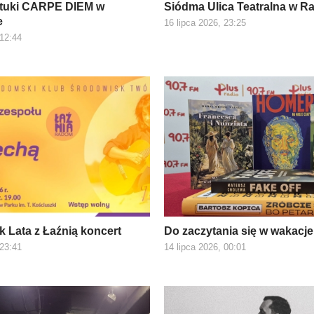
ztuki CARPE DIEM w
Siódma Ulica Teatralna w R
e
16 lipca 2026, 23:25
 12:44
k Lata z Łaźnią koncert
Do zaczytania się w wakacje
 23:41
14 lipca 2026, 00:01