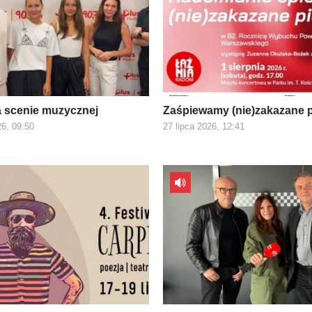
a scenie muzycznej
Zaśpiewamy (nie)zakazane 
26, 09:50
27 lipca 2026, 12:41