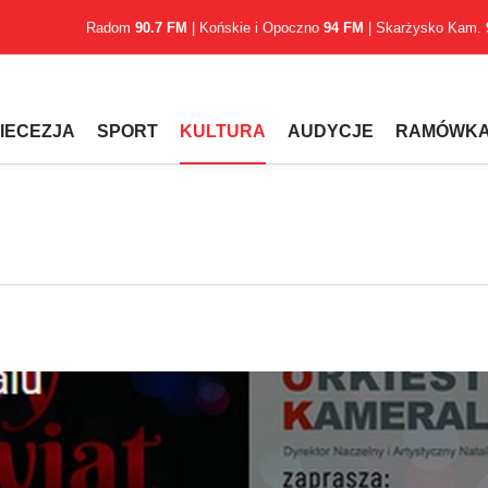
Radom
90.7 FM
| Końskie i Opoczno
94 FM
| Skarżysko Kam.
IECEZJA
SPORT
KULTURA
AUDYCJE
RAMÓWK