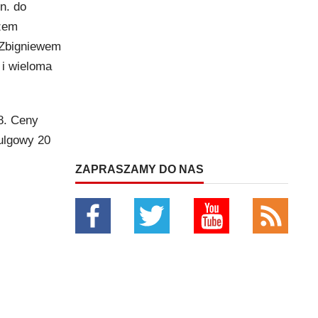
n. do
szem
Zbigniewem
i wieloma
8. Ceny
t ulgowy 20
ZAPRASZAMY DO NAS