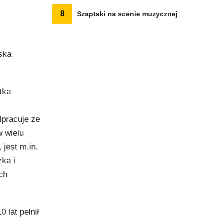
8
Szaptaki na scenie muzycznej
ska
tka
pracuje ze
 wielu
jest m.in.
ka i
ch
 lat pełnił