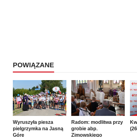
POWIĄZANE
Wyruszyła piesza
Radom: modlitwa przy
Kw
pielgrzymka na Jasną
grobie abp.
(2
Górę
Zimowskiego