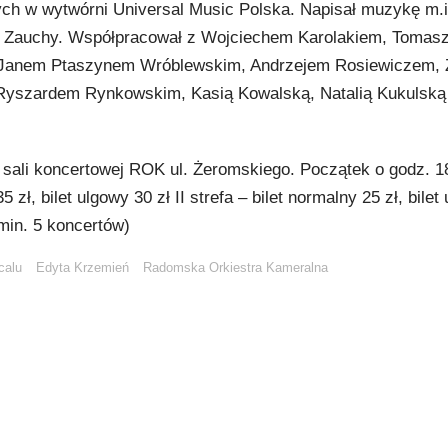
nych w wytwórni Universal Music Polska. Napisał muzykę m.i
eja Zauchy. Współpracował z Wojciechem Karolakiem, Toma
 Janem Ptaszynem Wróblewskim, Andrzejem Rosiewiczem, 
yszardem Rynkowskim, Kasią Kowalską, Natalią Kukulską 
w sali koncertowej ROK ul. Żeromskiego. Początek o godz. 1
35 zł, bilet ulgowy 30 zł II strefa – bilet normalny 25 zł, bile
(min. 5 koncertów)
calu
Edyta Krzemień
Radomska Orkiestra Kameralna