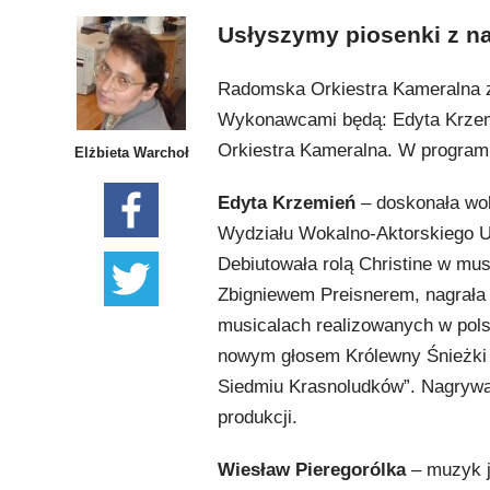
Usłyszymy piosenki z na
Radomska Orkiestra Kameralna za
Wykonawcami będą: Edyta Krzemi
Orkiestra Kameralna. W program
Elżbieta Warchoł
Edyta Krzemień
– doskonała wo
Wydziału Wokalno-Aktorskiego 
Debiutowała rolą Christine w m
Zbigniewem Preisnerem, nagrała 
musicalach realizowanych w pols
nowym głosem Królewny Śnieżki 
Siedmiu Krasnoludków”. Nagrywa 
produkcji.
Wiesław Pieregorólka
– muzyk ja