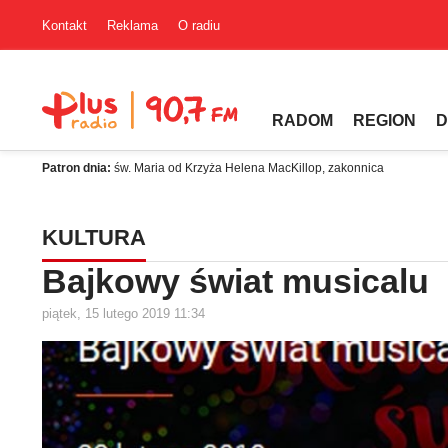
Kontakt
Reklama
O radiu
RADOM
REGION
D
Patron dnia:
św. Maria od Krzyża Helena MacKillop, zakonnica
KULTURA
Bajkowy świat musicalu
piątek, 15 lutego 2019 11:34