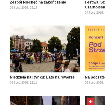
Zespół Niechęć na zakończenie
Festiwal S
Czarnolesi
08 lipca 2026, 23:17
07 lipca 2026,
Niedziela na Rynku: Lato na rowerze
Na począte
08 lipca 2026, 12:11
08 lipca 2026,