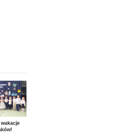
 wakacje
aków!