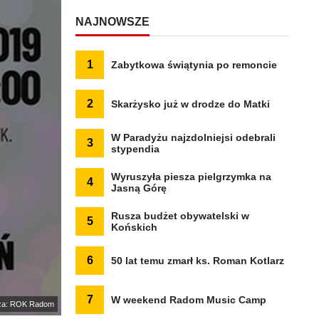
NAJNOWSZE
1
Zabytkowa świątynia po remoncie
2
Skarżysko już w drodze do Matki
W Paradyżu najzdolniejsi odebrali
3
stypendia
Wyruszyła piesza pielgrzymka na
4
Jasną Górę
Rusza budżet obywatelski w
5
Końskich
6
50 lat temu zmarł ks. Roman Kotlarz
7
W weekend Radom Music Camp
za: ROK Radom