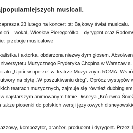
jpopularniejszych musicali.
prasza 23 lutego na koncert pt: Bajkowy świat musicalu.
eń – wokal, Wiesław Pieregorólka – dyrygent oraz Radom
ie: przeboje musicalowe
kalistka i aktorka, obdarzona niezwykłym głosem. Absolwen
Uniwersytetu Muzycznego Fryderyka Chopina w Warszawie.
usicalu „Upiór w operze” w Teatrze Muzycznym ROMA. Współ
utwory na płytę „W poszukiwaniu dróg”. Oprócz występów w
kich teatrach muzycznych, zajmuje się również dubbingiem, 
w najstarszym animowanym filmie Disneya „Królewna Śnież
także piosenki do polskich wersji językowych disneyowski
zzowy, kompozytor, aranżer, producent i dyrygent. Przez 10