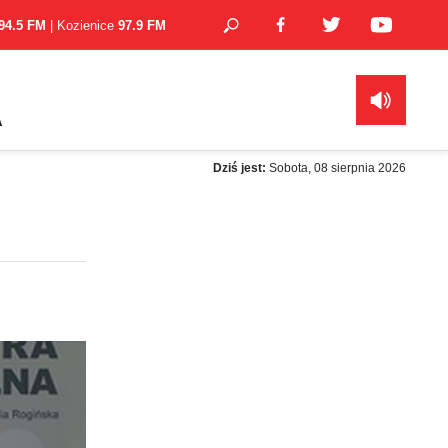
94.5 FM
| Kozienice
97.9 FM
A
Dziś jest:
Sobota, 08 sierpnia 2026