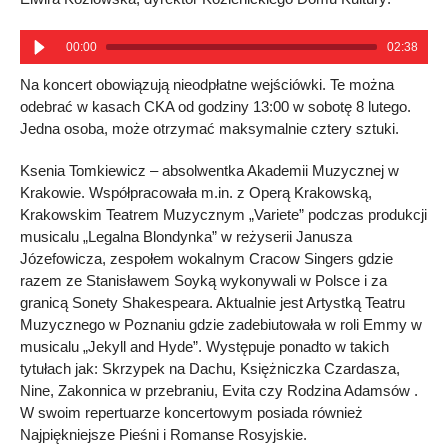
00:00
02:38
Na koncert obowiązują nieodpłatne wejściówki. Te można
odebrać w kasach CKA od godziny 13:00 w sobotę 8 lutego.
Jedna osoba, może otrzymać maksymalnie cztery sztuki.
Ksenia Tomkiewicz – absolwentka Akademii Muzycznej w
Krakowie. Współpracowała m.in. z Operą Krakowską,
Krakowskim Teatrem Muzycznym „Variete” podczas produkcji
musicalu „Legalna Blondynka” w reżyserii Janusza
Józefowicza, zespołem wokalnym Cracow Singers gdzie
razem ze Stanisławem Soyką wykonywali w Polsce i za
granicą Sonety Shakespeara. Aktualnie jest Artystką Teatru
Muzycznego w Poznaniu gdzie zadebiutowała w roli Emmy w
musicalu „Jekyll and Hyde”. Występuje ponadto w takich
tytułach jak: Skrzypek na Dachu, Księżniczka Czardasza,
Nine, Zakonnica w przebraniu, Evita czy Rodzina Adamsów .
W swoim repertuarze koncertowym posiada również
Najpiękniejsze Pieśni i Romanse Rosyjskie.