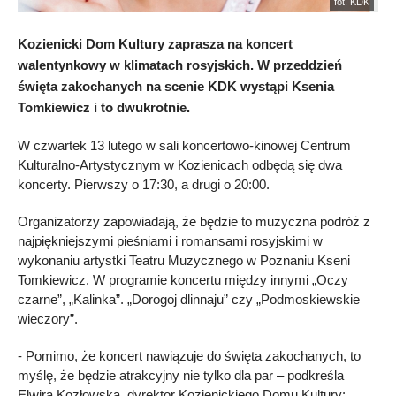
fot. KDK
Kozienicki Dom Kultury zaprasza na koncert
walentynkowy w klimatach rosyjskich. W przeddzień
święta zakochanych na scenie KDK wystąpi Ksenia
Tomkiewicz i to dwukrotnie.
W czwartek 13 lutego w sali koncertowo-kinowej Centrum
Kulturalno-Artystycznym w Kozienicach odbędą się dwa
koncerty. Pierwszy o 17:30, a drugi o 20:00.
Organizatorzy zapowiadają, że będzie to muzyczna podróż z
najpiękniejszymi pieśniami i romansami rosyjskimi w
wykonaniu artystki Teatru Muzycznego w Poznaniu Kseni
Tomkiewicz. W programie koncertu między innymi „Oczy
czarne”, „Kalinka”. „Dorogoj dlinnaju” czy „Podmoskiewskie
wieczory”.
- Pomimo, że koncert nawiązuje do święta zakochanych, to
myślę, że będzie atrakcyjny nie tylko dla par – podkreśla
Elwira Kozłowska, dyrektor Kozienickiego Domu Kultury: