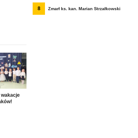
8
Zmarł ks. kan. Marian Strzałkowski
 wakacje
aków!