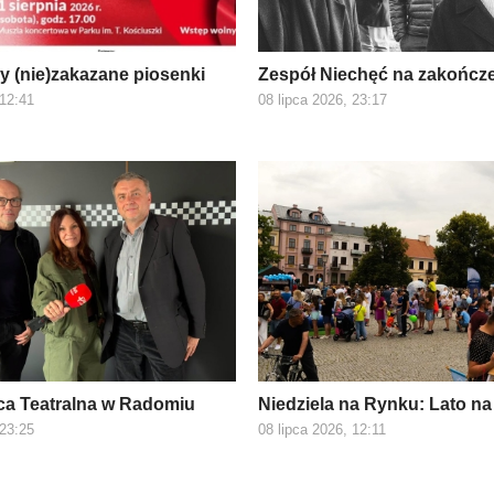
 (nie)zakazane piosenki
Zespół Niechęć na zakończ
 12:41
08 lipca 2026, 23:17
ca Teatralna w Radomiu
Niedziela na Rynku: Lato na
 23:25
08 lipca 2026, 12:11