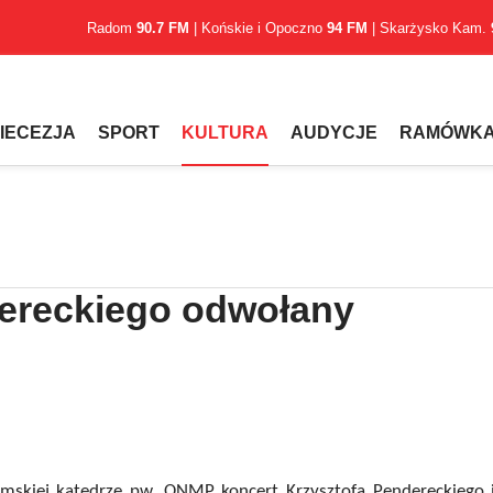
Radom
90.7 FM
| Końskie i Opoczno
94 FM
| Skarżysko Kam.
IECEZJA
SPORT
KULTURA
AUDYCJE
RAMÓWK
dereckiego odwołany
mskiej katedrze pw. ONMP koncert Krzysztofa Pendereckiego 