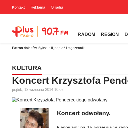
Kontakt
Reklama
O radiu
RADOM
REGION
D
Patron dnia:
św. Sykstus II, papież i męczennik
KULTURA
Koncert Krzysztofa Pen
piątek, 12 września 2014 10:02
Koncert odwołany.
Planowany na 16 września w rado