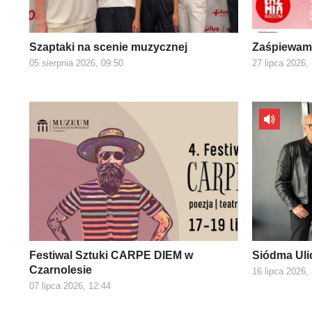
Szaptaki na scenie muzycznej
Zaśpiewamy
05 sierpnia 2026, 09:50
27 lipca 2026,
Festiwal Sztuki CARPE DIEM w
Siódma Uli
Czarnolesie
16 lipca 2026,
07 lipca 2026, 12:44