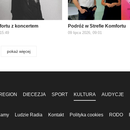
fortu z koncertem
Podróż w Strefie Komfortu
 15:49
09 lipca 2026, 09:01
pokaż więcej
REGION
DIECEZJA
SPORT
KULTURA
AUDYCJE
lamy
Ludzie Radia
Kontakt
Polityka cookies
RODO