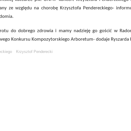
łany ze względu na chorobę Krzysztofa Pendereckiego- inform
adomia.
rotu do dobrego zdrowia i mamy nadzieję go gościć w Rado
wego Konkursu Kompozytorskiego Arboretum- dodaje Ryszarda 
eckiego
Krzysztof Penderecki