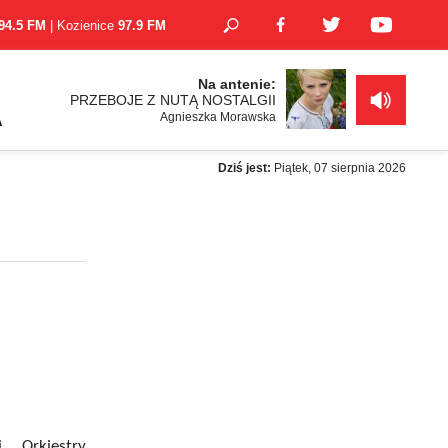
94.5 FM
| Kozienice
97.9 FM
Na antenie:
PRZEBOJE Z NUTĄ NOSTALGII
Agnieszka Morawska
A
Dziś jest:
Piątek, 07 sierpnia 2026
i Orkiestry