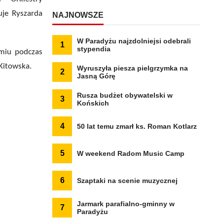
uje Ryszarda
NAJNOWSZE
W Paradyżu najzdolniejsi odebrali
1
stypendia
miu podczas
Kitowska.
Wyruszyła piesza pielgrzymka na
2
Jasną Górę
Rusza budżet obywatelski w
3
Końskich
4
50 lat temu zmarł ks. Roman Kotlarz
5
W weekend Radom Music Camp
6
Szaptaki na scenie muzycznej
Jarmark parafialno-gminny w
7
Paradyżu