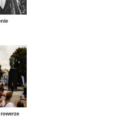
enie
 rowerze