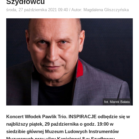
Szydłowcu
środa, 27 października 2021 09:40
/ Autor: Magdalena Gliszczyńska
fot. Marek Bałata
Koncert Włodek Pawlik Trio. INSPIRACJE odbędzie się w
najbliższy piątek, 29 października o godz. 19:00 w
siedzibie głównej Muzeum Ludowych Instrumentów
Muzycznych przy ulicy Kąpielowej 8 w Szydłowcu.