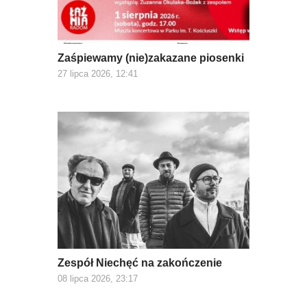
Zaśpiewamy (nie)zakazane piosenki
27 lipca 2026, 12:41
Zespół Niechęć na zakończenie
08 lipca 2026, 23:17