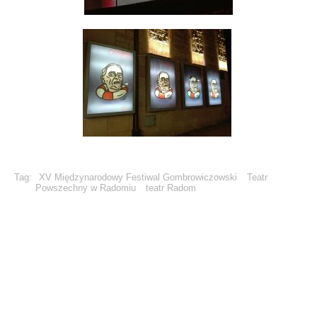
Tag:
XV Międzynarodowy Festiwal Gombrowiczowski
Teatr
Powszechny w Radomiu
teatr Radom