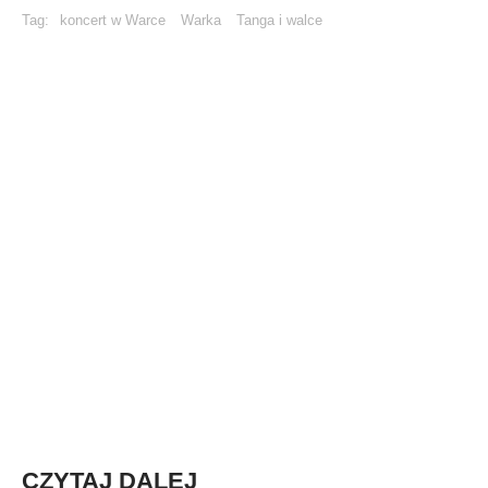
Tag:
koncert w Warce
Warka
Tanga i walce
CZYTAJ DALEJ