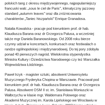
polskich tang z okresu międzywojennego, najpopularniejszy
francuski walc „sous le ciel de Paris’’, klimatyczny jazzowy
standard „autumm leaves’’ oraz dla zróżnicowania
charakterów „Taniec hiszpański’’ Enrique Granadosa.
Natalia Kowalska - pracuje pod kierunkiem prof. dr hab.
Klaudiusza Barana oraz dr Grzegorza Palusa, a wcześniej
także mgr Daniela Baranowskiego. Od 2008 roku bierze
czynny udział w koncertach, konkursach oraz festiwalach o
randze ogólnopolskiej i międzynarodowej. Do tej pory zdobyła
ponad 40 pierwszych nagród. Wielokrotna stypendystka
Ministra Kultury i Dziedzictwa Narodowego czy też Marszałka
Województwa Łódzkiego.
Paweł Irzyk - magister sztuki, absolwent Uniwersytetu
Muzycznego Fryderyka Chopina w Warszawie. Pracował pod
kierunkiem prof. dr hab. Klaudiusza Barana oraz dr Grzegorza
Palusa. Absolwent OSM II st. im. Stanisława Moniuszki w
Wałbrzychu w klasie mgr. Waldemara Polowego oraz
Akademii Muzycznej im. Karola Lipińskiego we Wrocławiu w