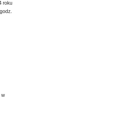
4 roku
godz.
a w