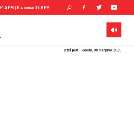
94.5 FM
| Kozienice
97.9 FM
A
Dziś jest:
Sobota, 08 sierpnia 2026