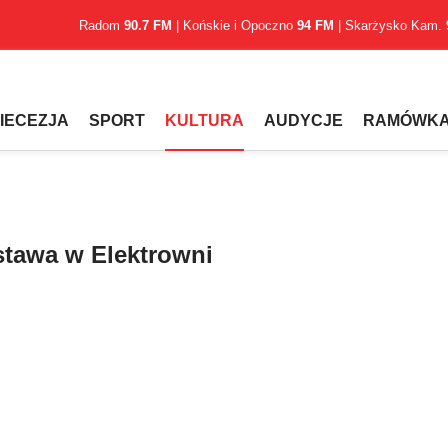
Radom
90.7 FM
| Końskie i Opoczno
94 FM
| Skarżysko Kam.
IECEZJA
SPORT
KULTURA
AUDYCJE
RAMÓWK
stawa w Elektrowni