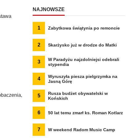
NAJNOWSZE
stawa
1
Zabytkowa świątynia po remoncie
2
Skarżysko już w drodze do Matki
W Paradyżu najzdolniejsi odebrali
3
stypendia
Wyruszyła piesza pielgrzymka na
4
Jasną Górę
Rusza budżet obywatelski w
obaczenia,
5
Końskich
6
50 lat temu zmarł ks. Roman Kotlarz
7
W weekend Radom Music Camp