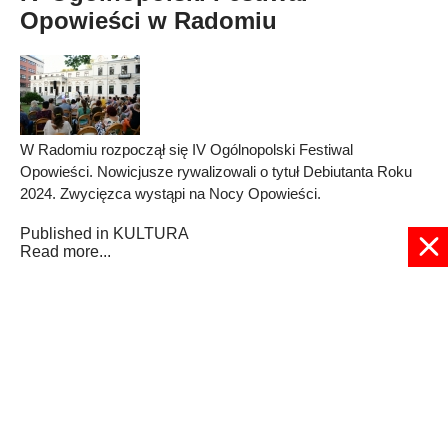
Opowieści w Radomiu
W Radomiu rozpoczął się IV Ogólnopolski Festiwal
Opowieści. Nowicjusze rywalizowali o tytuł Debiutanta Roku
2024. Zwycięzca wystąpi na Nocy Opowieści.
Published in
KULTURA
Read more...
1
2
3
4
5
6
7
8
9
10
Strona 1 z 35