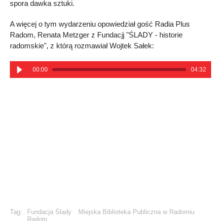
spora dawka sztuki.
A więcej o tym wydarzeniu opowiedział gość Radia Plus
Radom, Renata Metzger z Fundacjj "ŚLADY - historie
radomskie", z którą rozmawiał Wojtek Sałek:
00:00
04:32
Tag:
Fundacja Ślady
Miejska Biblioteka Publiczna w Radomiu
Radom