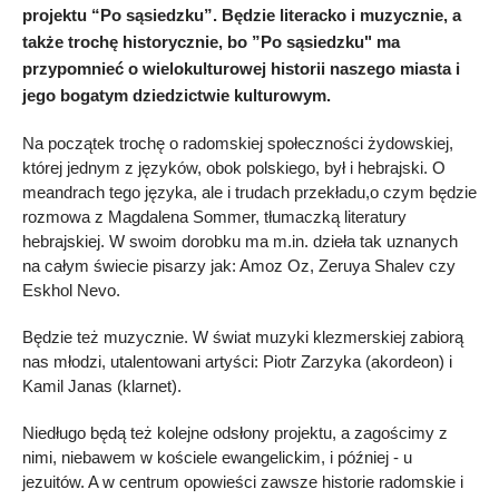
projektu “Po sąsiedzku”. Będzie literacko i muzycznie, a
także trochę historycznie, bo ”Po sąsiedzku" ma
przypomnieć o wielokulturowej historii naszego miasta i
jego bogatym dziedzictwie kulturowym.
Na początek trochę o radomskiej społeczności żydowskiej,
której jednym z języków, obok polskiego, był i hebrajski. O
meandrach tego języka, ale i trudach przekładu,o czym będzie
rozmowa z Magdalena Sommer, tłumaczką literatury
hebrajskiej. W swoim dorobku ma m.in. dzieła tak uznanych
na całym świecie pisarzy jak: Amoz Oz, Zeruya Shalev czy
Eskhol Nevo.
Będzie też muzycznie. W świat muzyki klezmerskiej zabiorą
nas młodzi, utalentowani artyści: Piotr Zarzyka (akordeon) i
Kamil Janas (klarnet).
Niedługo będą też kolejne odsłony projektu, a zagościmy z
nimi, niebawem w kościele ewangelickim, i później - u
jezuitów. A w centrum opowieści zawsze historie radomskie i