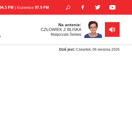
94.5 FM
| Kozienice
97.9 FM
Na antenie:
CZŁOWIEK Z BLISKA
Małgorzata Świtała
A
Dziś jest:
Czwartek, 06 sierpnia 2026