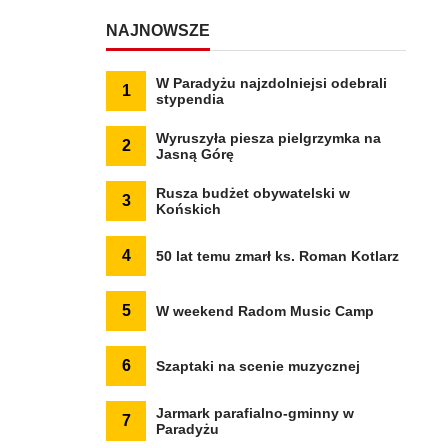
NAJNOWSZE
W Paradyżu najzdolniejsi odebrali
1
stypendia
Wyruszyła piesza pielgrzymka na
2
Jasną Górę
Rusza budżet obywatelski w
3
Końskich
4
50 lat temu zmarł ks. Roman Kotlarz
5
W weekend Radom Music Camp
6
Szaptaki na scenie muzycznej
Jarmark parafialno-gminny w
7
Paradyżu