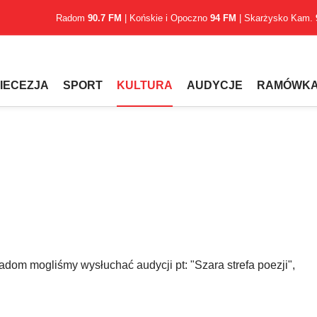
Radom
90.7 FM
| Końskie i Opoczno
94 FM
| Skarżysko Kam.
IECEZJA
SPORT
KULTURA
AUDYCJE
RAMÓWK
adom mogliśmy wysłuchać audycji pt: "Szara strefa poezji",