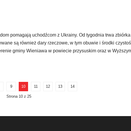
adom pomagają uchodźcom z Ukrainy. Od tygodnia trwa zbiórka
ywane są również dary rzeczowe, w tym obuwie i środki czystoś
erenie gminy Wieniawa w powiecie przysuskim oraz w Wyższy
9
10
11
12
13
14
Strona 10 z 25