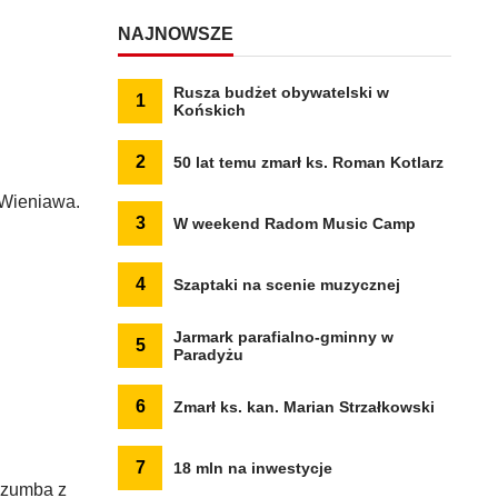
NAJNOWSZE
Rusza budżet obywatelski w
1
Końskich
2
50 lat temu zmarł ks. Roman Kotlarz
 Wieniawa.
3
W weekend Radom Music Camp
4
Szaptaki na scenie muzycznej
Jarmark parafialno-gminny w
5
Paradyżu
6
Zmarł ks. kan. Marian Strzałkowski
7
18 mln na inwestycje
z zumba z