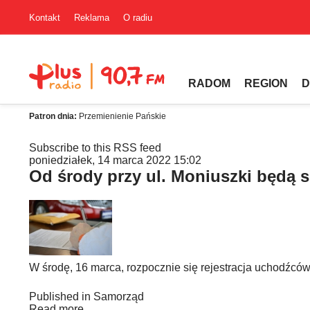
Kontakt
Reklama
O radiu
RADOM
REGION
D
Patron dnia:
Przemienienie Pańskie
Subscribe to this RSS feed
poniedziałek, 14 marca 2022 15:02
Od środy przy ul. Moniuszki będą 
W środę, 16 marca, rozpocznie się rejestracja uchodźcó
Published in
Samorząd
Read more...