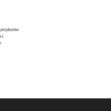
 przyborów
ci.
m