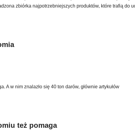
dzona zbiórka najpotrzebniejszych produktów, które trafią do 
omia
a. A w nim znalazło się 40 ton darów, głównie artykułów
omiu też pomaga