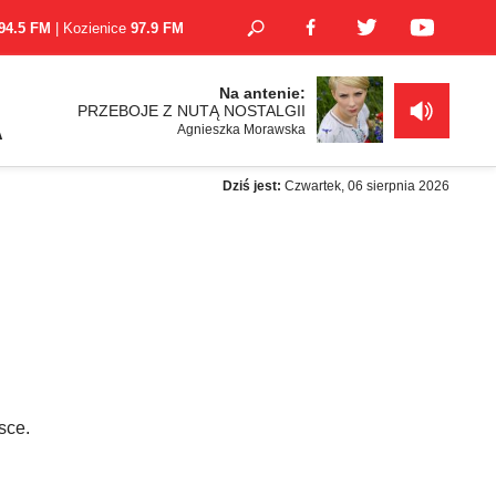
94.5 FM
| Kozienice
97.9 FM
Na antenie:
PRZEBOJE Z NUTĄ NOSTALGII
Agnieszka Morawska
A
Dziś jest:
Czwartek, 06 sierpnia 2026
sce.