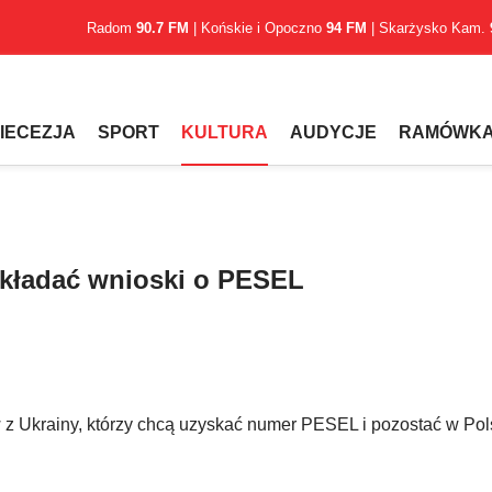
Radom
90.7 FM
| Końskie i Opoczno
94 FM
| Skarżysko Kam.
IECEZJA
SPORT
KULTURA
AUDYCJE
RAMÓWK
składać wnioski o PESEL
w z Ukrainy, którzy chcą uzyskać numer PESEL i pozostać w Pol