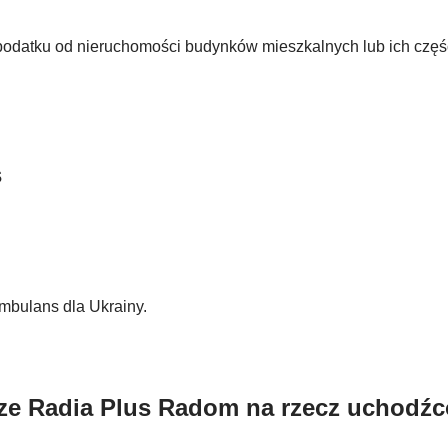
podatku od nieruchomości budynków mieszkalnych lub ich częśc
s
bulans dla Ukrainy.
cze Radia Plus Radom na rzecz uchodź