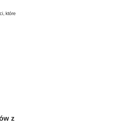
i, które
ców z