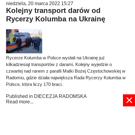
niedziela, 20 marca 2022 15:27
Kolejny transport darów od
Rycerzy Kolumba na Ukrainę
Rycerze Kolumba w Polsce wysłali na Ukrainę już
kilkadziesiąt transportów z darami. Kolejny wyjedzie o
czwartej nad ranem z parafii Matki Bożej Częstochowskiej w
Radomiu, gdzie działa największa Rada Rycerzy Kolumba w
Polsce, która liczy 170 braci.
Published in
DIECEZJA RADOMSKA
Read more...
3
4
5
6
7
8
9
10
11
12