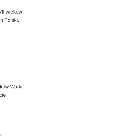
VII wieków
n Polski.
eków Warki"
cie
–