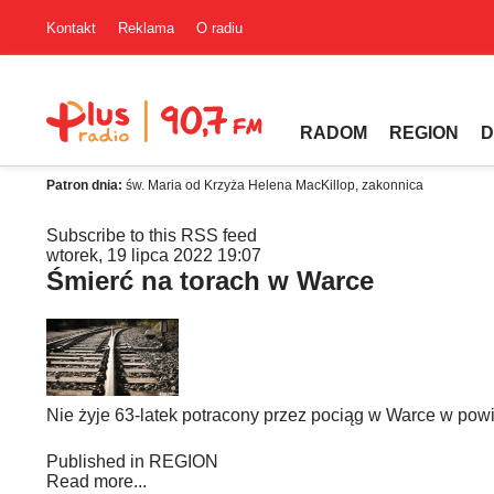
Kontakt
Reklama
O radiu
RADOM
REGION
D
Patron dnia:
św. Maria od Krzyża Helena MacKillop, zakonnica
Subscribe to this RSS feed
wtorek, 19 lipca 2022 19:07
Śmierć na torach w Warce
Nie żyje 63-latek potracony przez pociąg w Warce w powi
Published in
REGION
Read more...