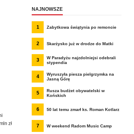
NAJNOWSZE
1
Zabytkowa świątynia po remoncie
2
Skarżysko już w drodze do Matki
W Paradyżu najzdolniejsi odebrali
3
stypendia
Wyruszyła piesza pielgrzymka na
4
Jasną Górę
Rusza budżet obywatelski w
5
Końskich
6
50 lat temu zmarł ks. Roman Kotlarz
ni
mln zł
7
W weekend Radom Music Camp