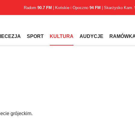
Radom
90.7 FM
| Końskie i Opoczno
94 FM
| Skarżysko Kam.
IECEZJA
SPORT
KULTURA
AUDYCJE
RAMÓWK
ecie grójeckim.