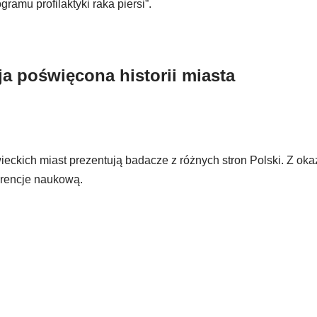
mu profilaktyki raka piersi”.
a poświęcona historii miasta
eckich miast prezentują badacze z różnych stron Polski. Z okaz
erencje naukową.