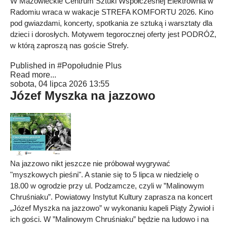
W Mazowieckie Centrum Sztuki Współczesnej Elektrownia w
Radomiu wraca w wakacje STREFA KOMFORTU 2026. Kino
pod gwiazdami, koncerty, spotkania ze sztuką i warsztaty dla
dzieci i dorosłych. Motywem tegorocznej oferty jest PODRÓŻ,
w którą zaproszą nas goście Strefy.
Published in
#Popołudnie Plus
Read more...
sobota, 04 lipca 2026 13:55
Józef Myszka na jazzowo
Na jazzowo nikt jeszcze nie próbował wygrywać
"myszkowych pieśni". A stanie się to 5 lipca w niedzielę o
18.00 w ogrodzie przy ul. Podzamcze, czyli w ”Malinowym
Chruśniaku”. Powiatowy Instytut Kultury zaprasza na koncert
„Józef Myszka na jazzowo” w wykonaniu kapeli Piąty Żywioł i
ich gości. W ”Malinowym Chruśniaku” będzie na ludowo i na