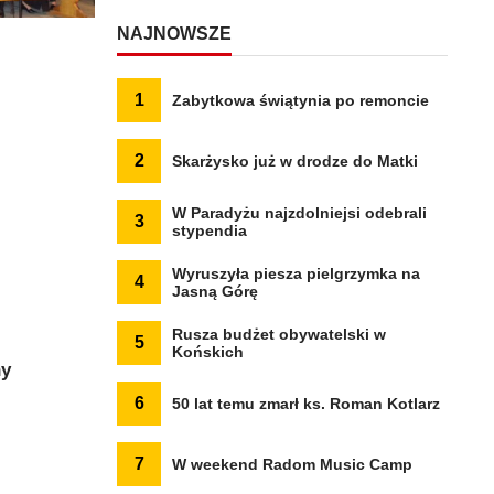
NAJNOWSZE
1
Zabytkowa świątynia po remoncie
2
Skarżysko już w drodze do Matki
W Paradyżu najzdolniejsi odebrali
3
stypendia
Wyruszyła piesza pielgrzymka na
4
Jasną Górę
Rusza budżet obywatelski w
5
Końskich
ny
6
50 lat temu zmarł ks. Roman Kotlarz
7
W weekend Radom Music Camp