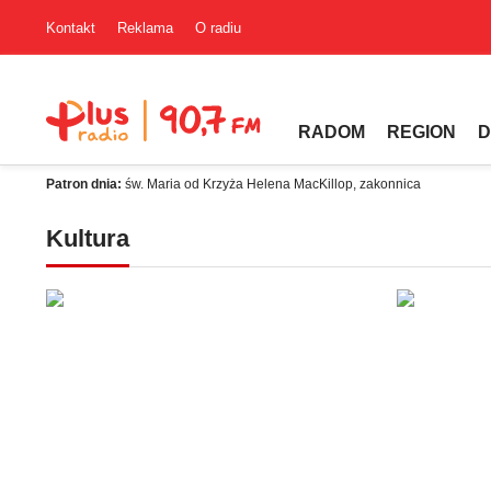
Kontakt
Reklama
O radiu
RADOM
REGION
D
Patron dnia:
św. Maria od Krzyża Helena MacKillop, zakonnica
Kultura