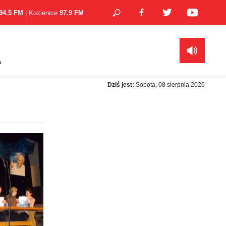
94.5 FM
| Kozienice
97.9 FM
A
Dziś jest:
Sobota, 08 sierpnia 2026