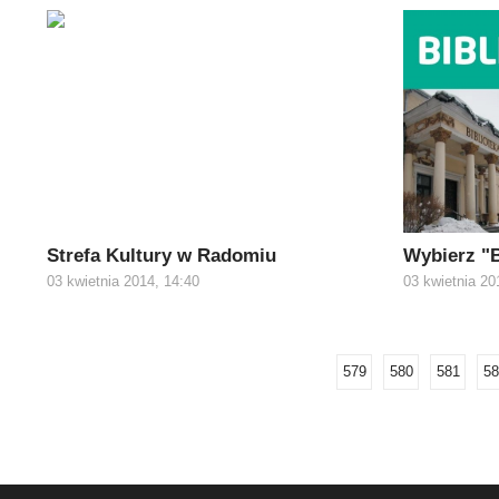
Strefa Kultury w Radomiu
Wybierz "B
03 kwietnia 2014, 14:40
03 kwietnia 20
579
580
581
58