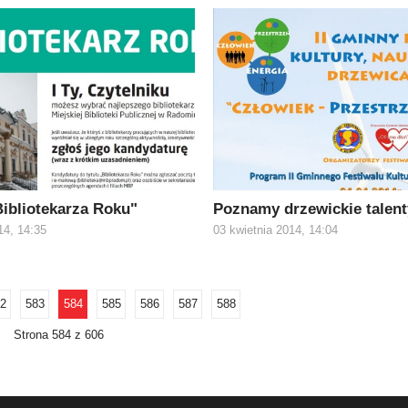
ibliotekarza Roku"
Poznamy drzewickie talent
14, 14:35
03 kwietnia 2014, 14:04
2
583
584
585
586
587
588
Strona 584 z 606