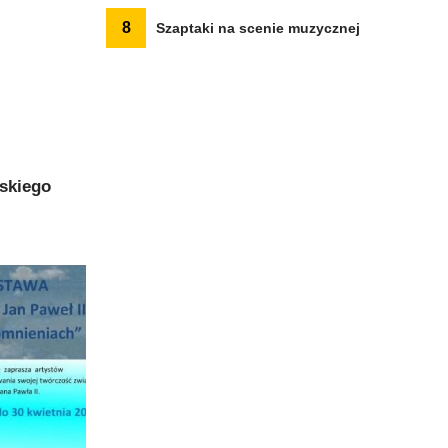
8
Szaptaki na scenie muzycznej
skiego