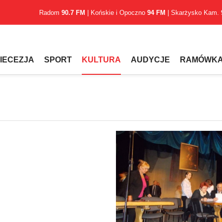
Radom
90.7 FM
| Końskie i Opoczno
94 FM
| Skarżysko Kam.
IECEZJA
SPORT
KULTURA
AUDYCJE
RAMÓWK