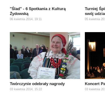
"Ślad" - 6 Spotkania z Kulturą
Turniej Śp
Żydowską
swój udzia
06 kwietnia 2014, 19:11
05 kwietnia 20
Twórczynie odebrały nagrody
Koncert Pa
03 kwietnia 2014, 15:22
03 kwietnia 20