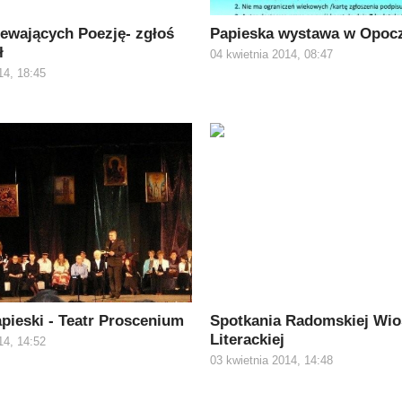
iewających Poezję- zgłoś
Papieska wystawa w Opoc
ł
04 kwietnia 2014, 08:47
14, 18:45
pieski - Teatr Proscenium
Spotkania Radomskiej Wi
Literackiej
14, 14:52
03 kwietnia 2014, 14:48