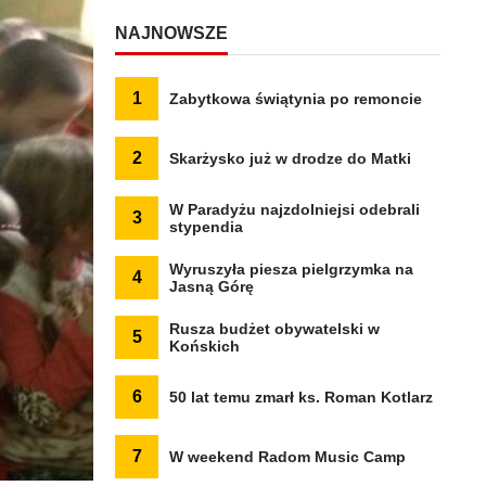
NAJNOWSZE
1
Zabytkowa świątynia po remoncie
2
Skarżysko już w drodze do Matki
W Paradyżu najzdolniejsi odebrali
3
stypendia
Wyruszyła piesza pielgrzymka na
4
Jasną Górę
Rusza budżet obywatelski w
5
Końskich
6
50 lat temu zmarł ks. Roman Kotlarz
7
W weekend Radom Music Camp