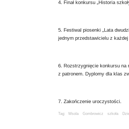
4. Finał konkursu „Historia szko
5. Festiwal piosenki „Lata dwudz
jednym przedstawicielu z każdej
6. Rozstrzygnięcie konkursu na
z patronem. Dyplomy dla klas zw
7. Zakończenie uroczystości.
Tag:
Wsola
Gombrowicz
szkoła
Dzi