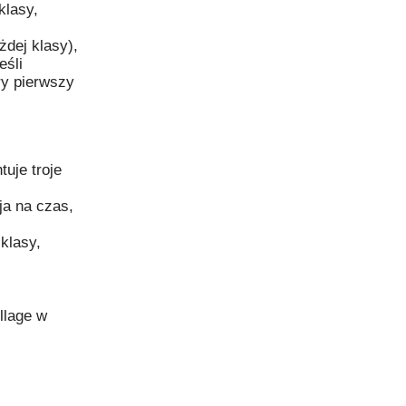
klasy,
żdej klasy),
eśli
ry pierwszy
uje troje
a na czas,
klasy,
llage w