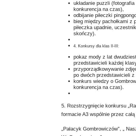
układanie puzzli (fotografi
konkurencja na czas),
odbijanie piłeczki pingpong
bieg między pachołkami z pi
piłeczka upadnie, uczestni
skończy).
4. Konkursy dla klas II-III:
pokaz mody z lat dwudziest
przedstawicieli każdej kla
przyporządkowywanie zdję
po dwóch przedstawicieli z 
konkurs wiedzy o Gombrowic
konkurencja na czas).
5. Rozstrzygnięcie konkursu „R
formacie A3 wspólnie przez całą
„Pałacyk Gombrowiczów”, „ Nasz