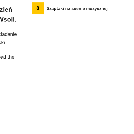
8
zień
Szaptaki na scenie muzycznej
Wsoli.
kładanie
ski
oad the