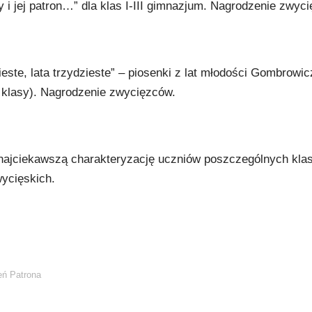
ły i jej patron…” dla klas I-III gimnazjum. Nagrodzenie zwyc
ieste, lata trzydzieste” – piosenki z lat młodości Gombrowic
 klasy). Nagrodzenie zwycięzców.
 najciekawszą charakteryzację uczniów poszczególnych kla
ycięskich.
eń Patrona