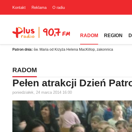
Kontakt
Reklama
O radiu
RADOM
REGION
D
Patron dnia:
św. Maria od Krzyża Helena MacKillop, zakonnica
RADOM
Pełen atrakcji Dzień Patr
poniedziałek, 24 marca 2014 16:00