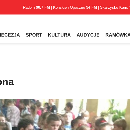
Radom
90.7 FM
| Końskie i Opoczno
94 FM
| Skarżysko Kam.
IECEZJA
SPORT
KULTURA
AUDYCJE
RAMÓWK
ona