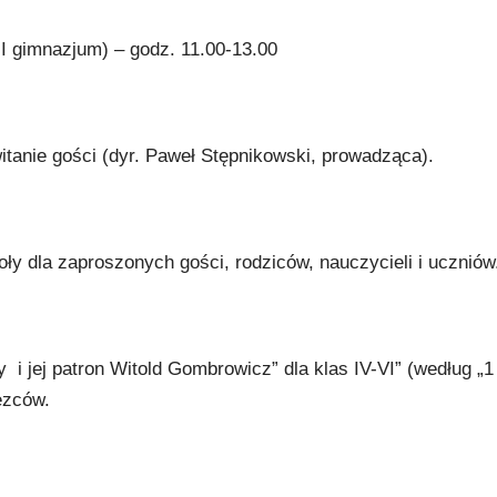
III gimnazjum) – godz. 11.00-13.00
itanie gości (dyr. Paweł Stępnikowski, prowadząca).
ły dla zaproszonych gości, rodziców, nauczycieli i uczniów
y i jej patron Witold Gombrowicz” dla klas IV-VI” (według „1
ęzców.