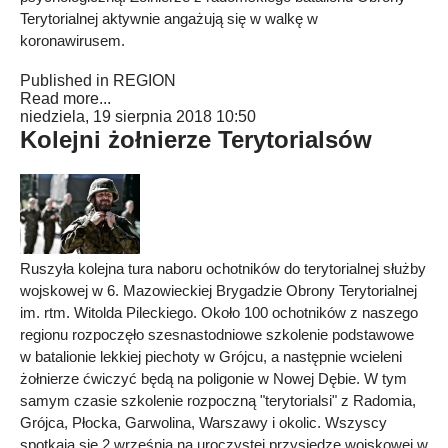
Terytorialnej aktywnie angażują się w walkę w
koronawirusem.
Published in
REGION
Read more...
niedziela, 19 sierpnia 2018 10:50
Kolejni żołnierze Terytorialsów
Ruszyła kolejna tura naboru ochotników do terytorialnej służby
wojskowej w 6. Mazowieckiej Brygadzie Obrony Terytorialnej
im. rtm. Witolda Pileckiego. Około 100 ochotników z naszego
regionu rozpoczęło szesnastodniowe szkolenie podstawowe
w batalionie lekkiej piechoty w Grójcu, a następnie wcieleni
żołnierze ćwiczyć będą na poligonie w Nowej Dębie. W tym
samym czasie szkolenie rozpoczną "terytorialsi" z Radomia,
Grójca, Płocka, Garwolina, Warszawy i okolic. Wszyscy
spotkają się 2 września na uroczystej przysiędze wojskowej w