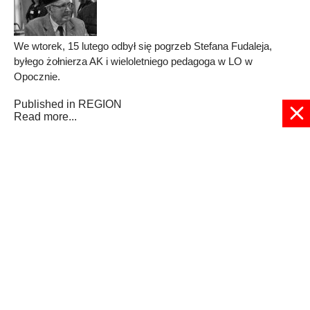
We wtorek, 15 lutego odbył się pogrzeb Stefana Fudaleja,
byłego żołnierza AK i wieloletniego pedagoga w LO w
Opocznie.
Published in
REGION
Read more...
1
2
3
4
5
6
7
8
9
10
Strona 1 z 11
© 2024 radioplus.com.pl Wszelkie prawa zastrzeżone