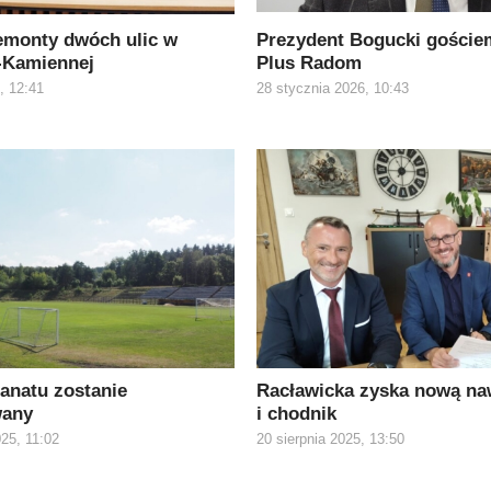
emonty dwóch ulic w
Prezydent Bogucki goście
-Kamiennej
Plus Radom
, 12:41
28 stycznia 2026, 10:43
anatu zostanie
Racławicka zyska nową na
wany
i chodnik
25, 11:02
20 sierpnia 2025, 13:50