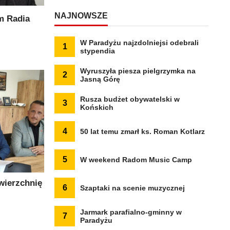
NAJNOWSZE
m Radia
W Paradyżu najzdolniejsi odebrali
1
stypendia
Wyruszyła piesza pielgrzymka na
2
Jasną Górę
Rusza budżet obywatelski w
3
Końskich
4
50 lat temu zmarł ks. Roman Kotlarz
5
W weekend Radom Music Camp
wierzchnię
6
Szaptaki na scenie muzycznej
Jarmark parafialno-gminny w
7
Paradyżu