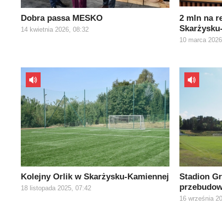
Dobra passa MESKO
2 mln na r
Skarżysku
14 kwietnia 2026, 08:32
10 marca 2026
Kolejny Orlik w Skarżysku-Kamiennej
Stadion Gr
przebudo
18 listopada 2025, 07:42
16 września 20