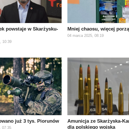
ek powstaje w Skarżysku-
Mniej chaosu, więcej porz
04 marca 2025, 08:19
, 10:39
wano już 3 tys. Piorunów
Amunicja ze Skarżyska-Ka
dla polskiego wojska
, 07:35