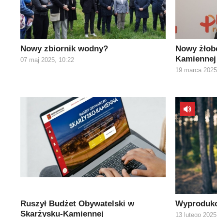
Nowy zbiornik wodny?
Nowy żłob
Kamiennej
07 maj 2025, 10:22
19 marca 2025
Ruszył Budżet Obywatelski w
Wyproduko
Skarżysku-Kamiennej
13 lutego 2025