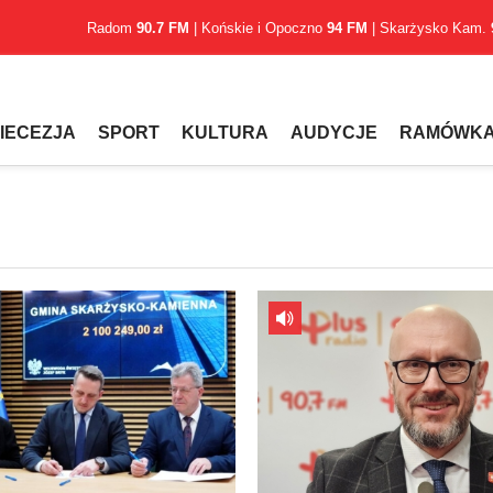
Radom
90.7 FM
| Końskie i Opoczno
94 FM
| Skarżysko Kam.
IECEZJA
SPORT
KULTURA
AUDYCJE
RAMÓWK