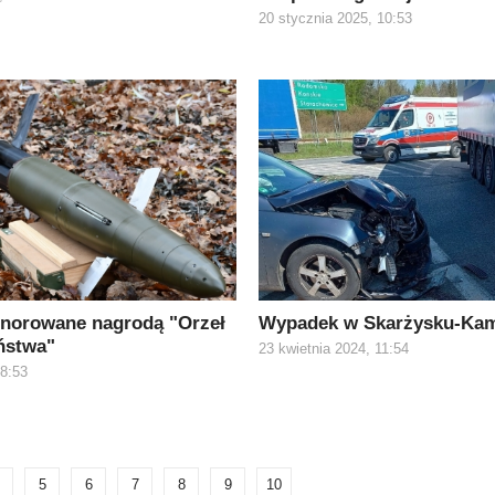
20 stycznia 2025, 10:53
norowane nagrodą "Orzeł
Wypadek w Skarżysku-Kam
ństwa"
23 kwietnia 2024, 11:54
08:53
5
6
7
8
9
10