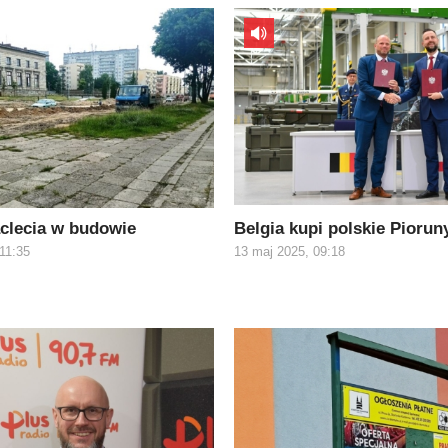
ąclecia w budowie
Belgia kupi polskie Piorun
 11:35
13 maj 2025, 09:18