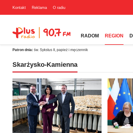
Kontakt
Reklama
O radiu
RADOM
REGION
D
Patron dnia:
św. Sykstus II, papież i męczennik
Skarżysko-Kamienna