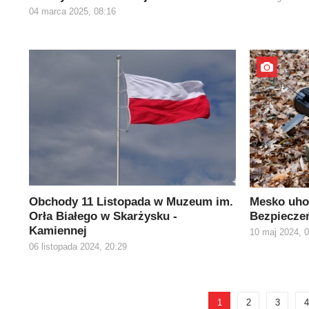
04 marca 2025, 08:16
Obchody 11 Listopada w Muzeum im.
Mesko uho
Orła Białego w Skarżysku -
Bezpiecze
Kamiennej
10 maj 2024, 
06 listopada 2024, 20:29
1
2
3
4