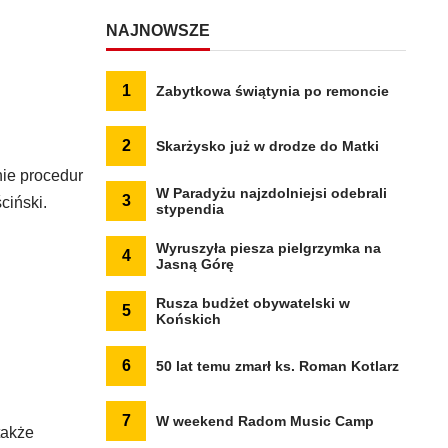
NAJNOWSZE
1
Zabytkowa świątynia po remoncie
2
Skarżysko już w drodze do Matki
ie procedur
W Paradyżu najzdolniejsi odebrali
3
ciński.
stypendia
Wyruszyła piesza pielgrzymka na
4
Jasną Górę
Rusza budżet obywatelski w
5
Końskich
6
50 lat temu zmarł ks. Roman Kotlarz
7
W weekend Radom Music Camp
także