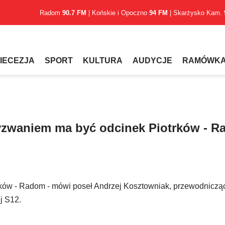
Radom
90.7 FM
| Końskie i Opoczno
94 FM
| Skarżysko Kam.
IECEZJA
SPORT
KULTURA
AUDYCJE
RAMÓWK
yzwaniem ma być odcinek Piotrków - 
ów - Radom - mówi poseł Andrzej Kosztowniak, przewodniczą
j S12.