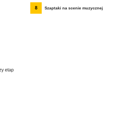
8
Szaptaki na scenie muzycznej
zy etap
.