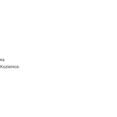
owa
 Kozienice.