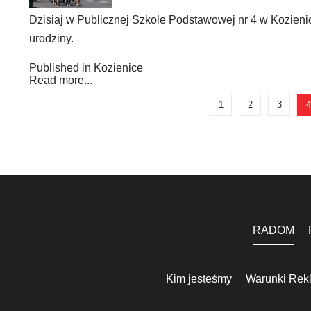
Dzisiaj w Publicznej Szkole Podstawowej nr 4 w Kozie
urodziny.
Published in
Kozienice
Read more...
1
2
3
4
RADOM
Kim jesteśmy
Warunki Rek