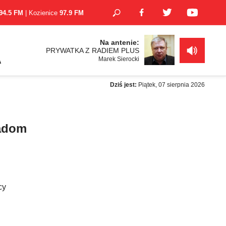
94.5 FM
| Kozienice
97.9 FM
Na antenie:
PRYWATKA Z RADIEM PLUS
Marek Sierocki
A
Dziś jest:
Piątek, 07 sierpnia 2026
Radom
cy