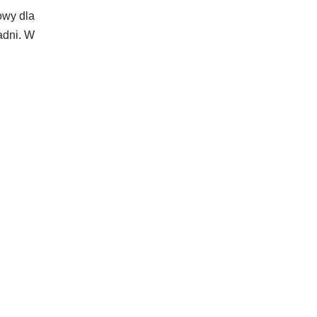
owy dla
adni. W