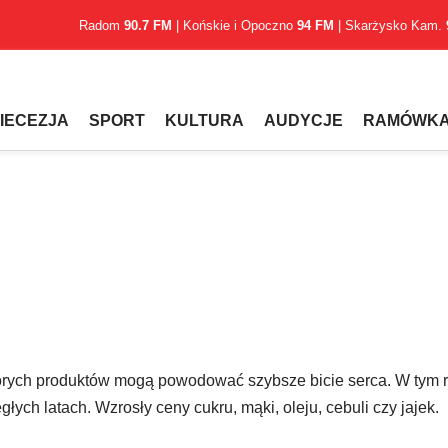
Radom
90.7 FM
| Końskie i Opoczno
94 FM
| Skarżysko Kam.
IECEZJA
SPORT
KULTURA
AUDYCJE
RAMÓWK
tórych produktów mogą powodować szybsze bicie serca. W tym 
ych latach. Wzrosły ceny cukru, mąki, oleju, cebuli czy jajek.