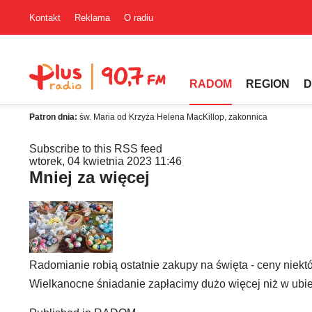
Kontakt
Reklama
O radiu
RADOM
REGION
D
Patron dnia:
św. Maria od Krzyża Helena MacKillop, zakonnica
Subscribe to this RSS feed
wtorek, 04 kwietnia 2023 11:46
Mniej za więcej
Radomianie robią ostatnie zakupy na święta - ceny niek
Wielkanocne śniadanie zapłacimy dużo więcej niż w ubiegł