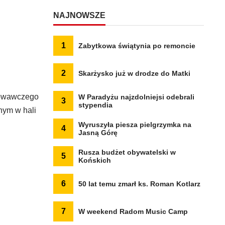
NAJNOWSZE
1
Zabytkowa świątynia po remoncie
2
Skarżysko już w drodze do Matki
chowawczego
W Paradyżu najzdolniejsi odebrali
3
stypendia
nym w hali
Wyruszyła piesza pielgrzymka na
4
Jasną Górę
Rusza budżet obywatelski w
5
Końskich
6
50 lat temu zmarł ks. Roman Kotlarz
7
W weekend Radom Music Camp