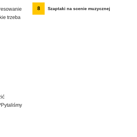
8
Szaptaki na scenie muzycznej
eresowanie
kie trzeba
ić
?Pytaliśmy