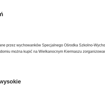
eń
 wykonane przez wychowanków Specjalnego Ośrodka Szkolno-Wy
 Radomiu można kupić na Wielkanocnym Kiermaszu zorganizowa
 wysokie