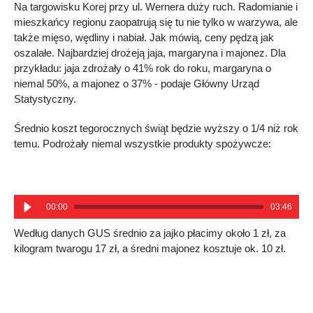
Na targowisku Korej przy ul. Wernera duży ruch. Radomianie i
mieszkańcy regionu zaopatrują się tu nie tylko w warzywa, ale
także mięso, wędliny i nabiał. Jak mówią, ceny pędzą jak
oszalałe. Najbardziej drożeją jaja, margaryna i majonez. Dla
przykładu: jaja zdrożały o 41% rok do roku, margaryna o
niemal 50%, a majonez o 37% - podaje Główny Urząd
Statystyczny.
Średnio koszt tegorocznych świąt będzie wyższy o 1/4 niż rok
temu. Podrożały niemal wszystkie produkty spożywcze:
00:00
03:46
Według danych GUS średnio za jajko płacimy około 1 zł, za
kilogram twarogu 17 zł, a średni majonez kosztuje ok. 10 zł.