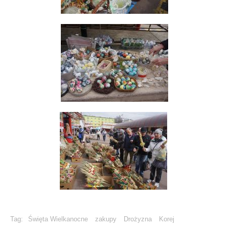
Tag:
Święta Wielkanocne
zakupy
Drożyzna
Korej