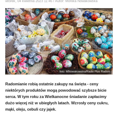
wtorek, 04 kwietnia 2023 11:46
/ Autor: Monika Nowakowska
foto: MNowakowska/Radio Plus Radom
Radomianie robią ostatnie zakupy na święta - ceny
niektórych produktów mogą powodować szybsze bicie
serca. W tym roku za Wielkanocne śniadanie zapłacimy
dużo więcej niż w ubiegłych latach. Wzrosły ceny cukru,
mąki, oleju, cebuli czy jajek.