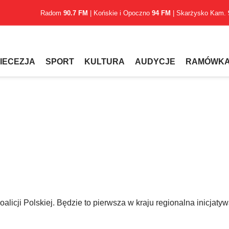
Radom
90.7 FM
| Końskie i Opoczno
94 FM
| Skarżysko Kam.
IECEZJA
SPORT
KULTURA
AUDYCJE
RAMÓWK
licji Polskiej. Będzie to pierwsza w kraju regionalna inicjaty