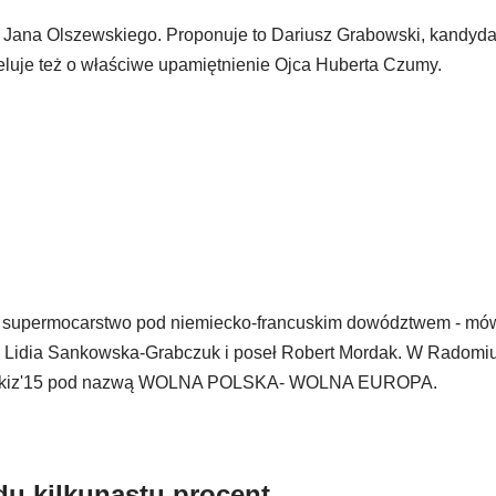
m Jana Olszewskiego. Proponuje to Dariusz Grabowski, kandyda
luje też o właściwe upamiętnienie Ojca Huberta Czumy.
ie supermocarstwo pod niemiecko-francuskim dowództwem - mó
15 Lidia Sankowska-Grabczuk i poseł Robert Mordak. W Radomiu
u Kukiz'15 pod nazwą WOLNA POLSKA- WOLNA EUROPA.
u kilkunastu procent