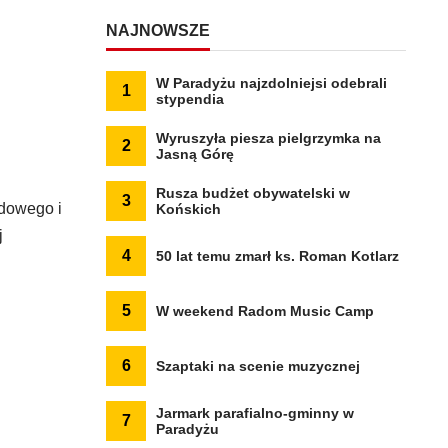
NAJNOWSZE
W Paradyżu najzdolniejsi odebrali
1
stypendia
Wyruszyła piesza pielgrzymka na
2
Jasną Górę
Rusza budżet obywatelski w
3
udowego i
Końskich
j
4
50 lat temu zmarł ks. Roman Kotlarz
5
W weekend Radom Music Camp
6
Szaptaki na scenie muzycznej
Jarmark parafialno-gminny w
7
Paradyżu