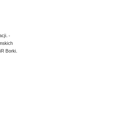
ji. -
omskich
iR Borki.