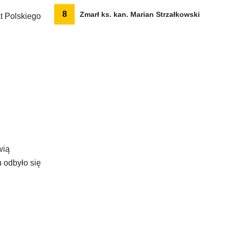
8
Zmarł ks. kan. Marian Strzałkowski
t Polskiego
wią
 odbyło się