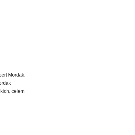
bert Mordak,
ordak
skich, celem