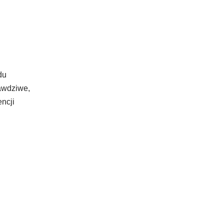
du
rawdziwe,
ncji