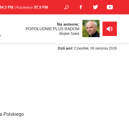
94.5 FM
| Kozienice
97.9 FM
Na antenie:
POPOŁUDNIE PLUS RADOM
Wojtek Sałek
A
Dziś jest:
Czwartek, 06 sierpnia 2026
wa Polskiego