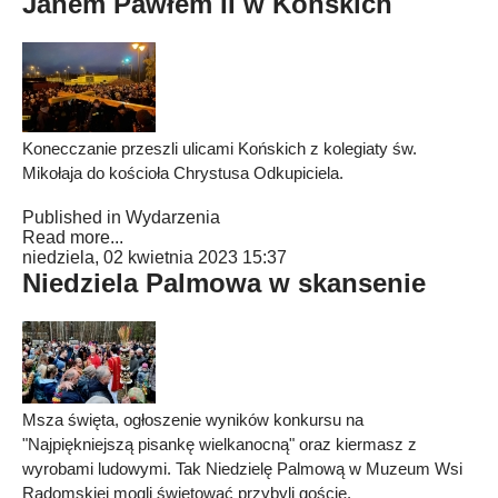
Janem Pawłem II w Końskich
Konecczanie przeszli ulicami Końskich z kolegiaty św.
Mikołaja do kościoła Chrystusa Odkupiciela.
Published in
Wydarzenia
Read more...
niedziela, 02 kwietnia 2023 15:37
Niedziela Palmowa w skansenie
Msza święta, ogłoszenie wyników konkursu na
"Najpiękniejszą pisankę wielkanocną" oraz kiermasz z
wyrobami ludowymi. Tak Niedzielę Palmową w Muzeum Wsi
Radomskiej mogli świętować przybyli goście.