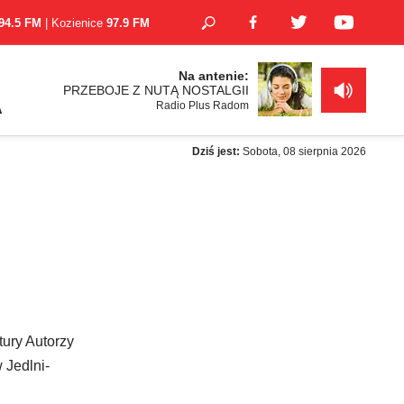
94.5 FM
| Kozienice
97.9 FM
Na antenie:
PRZEBOJE Z NUTĄ NOSTALGII
Radio Plus Radom
A
Dziś jest:
Sobota, 08 sierpnia 2026
tury Autorzy
 Jedlni-