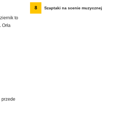
8
Szaptaki na scenie muzycznej
iernik to
 Orła
, przede