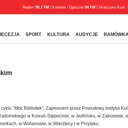
Radom
90.7 FM
| Końskie i Opoczno
94 FM
| Skarżysko Kam.
IECEZJA
SPORT
KULTURA
AUDYCJE
RAMÓWK
skim
cyklu "Moc Bibliotek". Zaproszeni przez Powiatowy Instytut Kul
 Radomskiego w Kowali-Stępocinie, w Jedlińsku, w Zakrzewie, w
Pionkach, w Wolanowie, w Wierzbicy i w Przytyku.