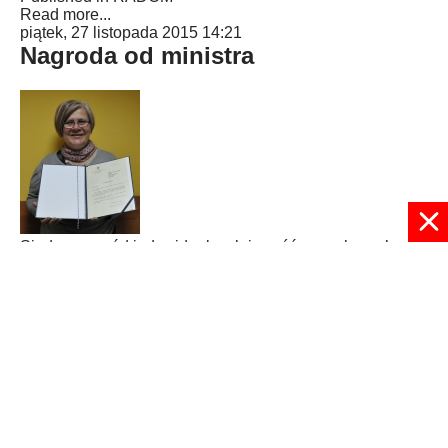
Read more...
piątek, 27 listopada 2015 14:21
Nagroda od ministra
Siedem nagród indywidualnych i sześć zespołowych
przyznała w tym roku minister rodziny, pracy i polityki
społecznej pracownikom pomocy społecznej. Jedna z
nagród trafiła do opocznianki.
Published in
REGION
Read more...