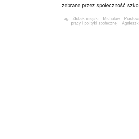
zebrane przez społeczność szko
Tag:
Żłobek miejski
Michałów
Piastow
pracy i polityki społecznej
Agnieszk