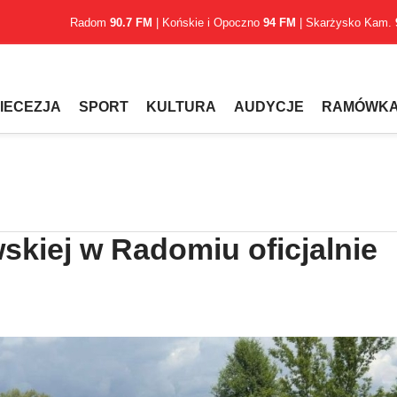
Radom
90.7 FM
| Końskie i Opoczno
94 FM
| Skarżysko Kam.
IECEZJA
SPORT
KULTURA
AUDYCJE
RAMÓWK
wskiej w Radomiu oficjalnie