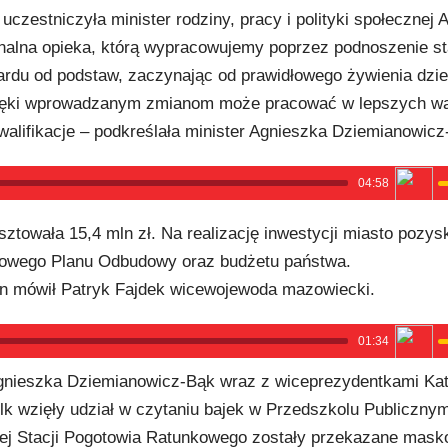
czestniczyła minister rodziny, pracy i polityki społecznej 
nalna opieka, którą wypracowujemy poprzez podnoszenie s
rdu od podstaw, zaczynając od prawidłowego żywienia dzie
dzięki wprowadzanym zmianom może pracować w lepszych w
alifikacje – podkreślała minister Agnieszka Dziemianowicz
04:58
towała 15,4 mln zł. Na realizację inwestycji miasto pozys
ajowego Planu Odbudowy oraz budżetu państwa.
in mówił Patryk Fajdek wicewojewoda mazowiecki.
01:34
 Agnieszka Dziemianowicz-Bąk wraz z wiceprezydentkami Ka
lk wzięły udział w czytaniu bajek w Przedszkolu Publicznym
j Stacji Pogotowia Ratunkowego zostały przekazane masko