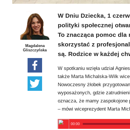
W Dniu Dziecka, 1 czerw
polityki społecznej otwa
To znacząca pomoc dla 
skorzystać z profesjona
Magdalena
Gliszczyńska
są. Rodzice w każdej ch
W spotkaniu wzięła udział Agnies
także Marta Michalska-Wilk wic
Nowoczesny żłobek przygotowany 
wyposażonych, gdzie zatrudnieni
oznacza, że mamy zaspokojone p
– mówi wiceprezydent Marta Mic
00:00