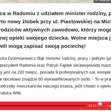
fot. Magdale
ca w Radomiu z udziałem minister rodziny, p
rto nowy żłobek przy ul. Piastowskiej na Mic
rodziców aktywnych zawodowo, którzy mog
lnej opieki swojego dziecka. Wolne miejsca 
wili mogą zapisać swoją pociechę!
zka Dziemianowicz-Bąk minister rodziny, pracy i polityki sp
eprezydent Radomia oraz Patryk Fajdek wicewojewoda mazo
jest na 220 miejsc, posiada 9 profesjonalnych sal, kompl
e docelowo znajdzie 60 wykwalifikowanych osób. - To w pra
otrzeby mieszkańców naszego miasta, jeśli chodzi o opiek
halska-Wilk.
02:17