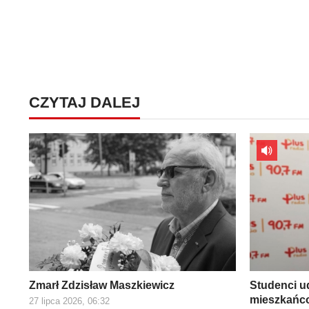
CZYTAJ DALEJ
Zmarł Zdzisław Maszkiewicz
Studenci ud
mieszkańco
27 lipca 2026, 06:32