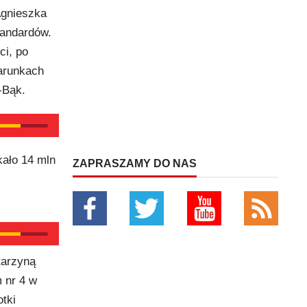
Agnieszka
tandardów.
ci, po
arunkach
-Bąk.
kało 14 mln
ZAPRASZAMY DO NAS
tarzyną
 nr 4 w
tki