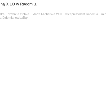
lną X LO w Radomiu.
ska
otwarcie żłobka
Marta Michalska Wilk
wiceprezydent Radomia
min
a DziemianowiczBąk