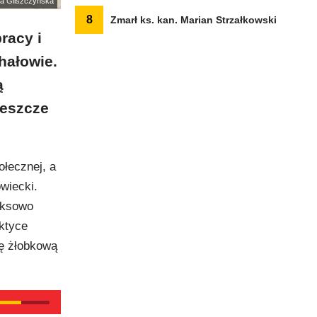
na Gliszczyńska
8
Zmarł ks. kan. Marian Strzałkowski
racy i
hałowie.
ą
jeszcze
ołecznej, a
wiecki.
eksowo
ktyce
ę żłobkową