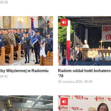
 09:39
żby Więziennej w Radomiu
Radom oddał hołd bohater
'76
 09:40
26 czerwca 2026, 09:00