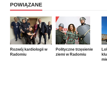
POWIĄZANE
Rozwój kardiologii w
Polityczne trzęsienie
Lo
Radomiu
ziemi w Radomiu
kl
mi