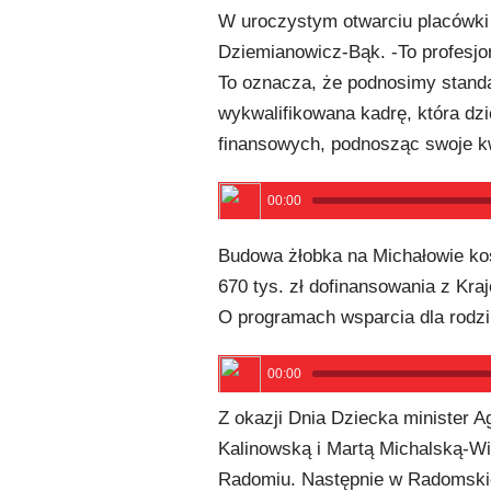
W uroczystym otwarciu placówki u
Dziemianowicz-Bąk. -To profesjo
To oznacza, że podnosimy standa
wykwalifikowana kadrę, która 
finansowych, podnosząc swoje kw
00:00
Budowa żłobka na Michałowie kosz
670 tys. zł dofinansowania z Kr
O programach wsparcia dla rodz
00:00
Z okazji Dnia Dziecka minister
Kalinowską i Martą Michalską-Wi
Radomiu. Następnie w Radomskie