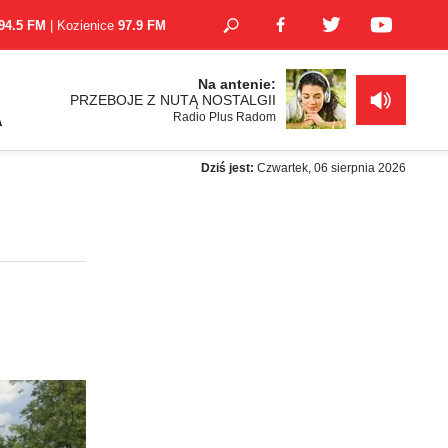
94.5 FM
| Kozienice
97.9 FM
Na antenie:
PRZEBOJE Z NUTĄ NOSTALGII
Radio Plus Radom
A
Dziś jest:
Czwartek, 06 sierpnia 2026