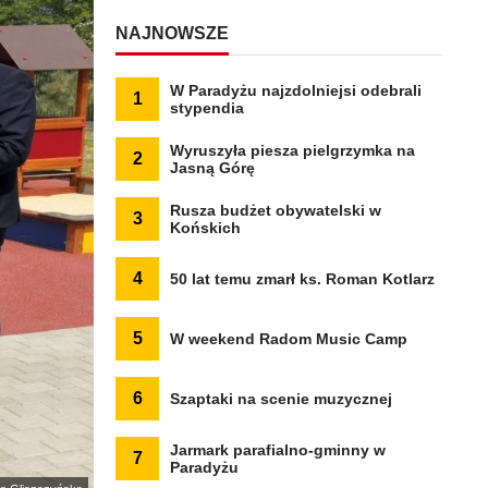
NAJNOWSZE
W Paradyżu najzdolniejsi odebrali
1
stypendia
Wyruszyła piesza pielgrzymka na
2
Jasną Górę
Rusza budżet obywatelski w
3
Końskich
4
50 lat temu zmarł ks. Roman Kotlarz
5
W weekend Radom Music Camp
6
Szaptaki na scenie muzycznej
Jarmark parafialno-gminny w
7
Paradyżu