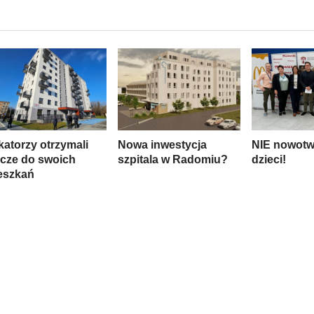
katorzy otrzymali
Nowa inwestycja
NIE nowot
ucze do swoich
szpitala w Radomiu?
dzieci!
eszkań