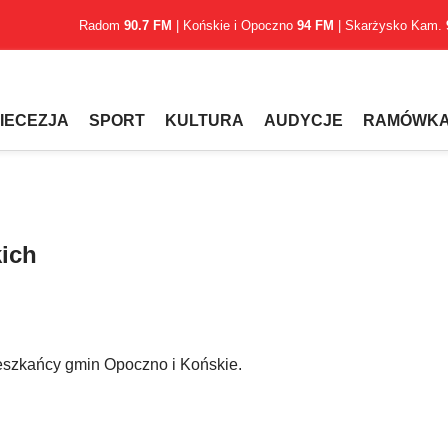
Radom
90.7 FM
| Końskie i Opoczno
94 FM
| Skarżysko Kam.
IECEZJA
SPORT
KULTURA
AUDYCJE
RAMÓWK
kich
szkańcy gmin Opoczno i Końskie.