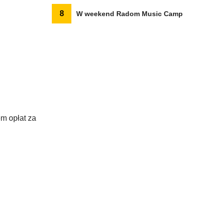
8
W weekend Radom Music Camp
m opłat za