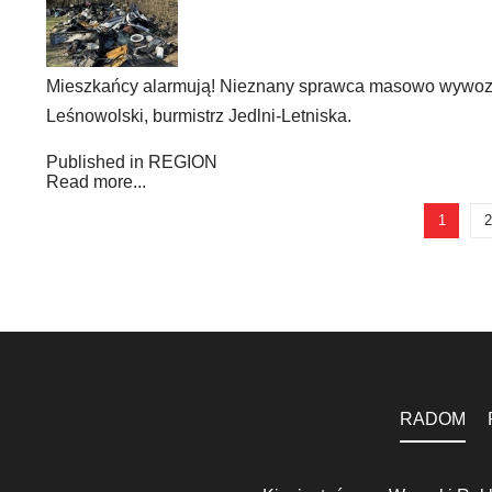
Mieszkańcy alarmują! Nieznany sprawca masowo wywozi śm
Leśnowolski, burmistrz Jedlni-Letniska.
Published in
REGION
Read more...
1
2
RADOM