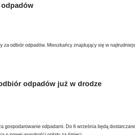
ór odpadów
 za odbiór odpadów. Mieszkańcy znajdujący się w najtrudniejsz
 odbiór odpadów już w drodze
 za gospodarowanie odpadami. Do 6 września będą dostarczan
a o nowej wysokości opłaty za śmieci.