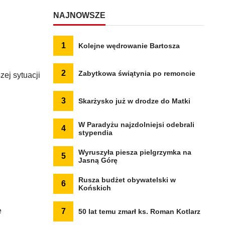
NAJNOWSZE
1
Kolejne wędrowanie Bartosza
2
Zabytkowa świątynia po remoncie
ej sytuacji
3
Skarżysko już w drodze do Matki
W Paradyżu najzdolniejsi odebrali
4
stypendia
Wyruszyła piesza pielgrzymka na
5
Jasną Górę
Rusza budżet obywatelski w
6
Końskich
e
7
50 lat temu zmarł ks. Roman Kotlarz