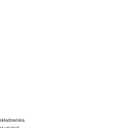
 składowiska
raz usunąć