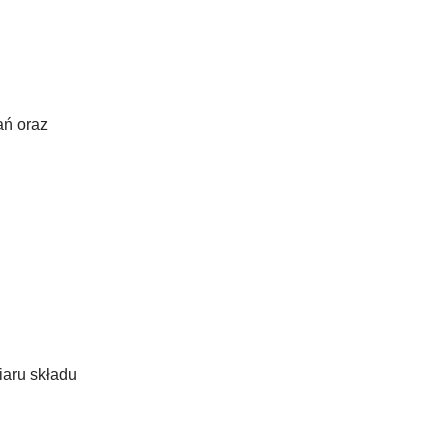
ań oraz
iaru składu