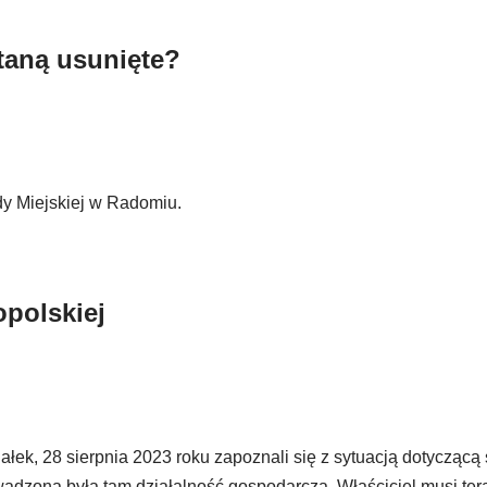
staną usunięte?
dy Miejskiej w Radomiu.
opolskiej
łek, 28 sierpnia 2023 roku zapoznali się z sytuacją dotyczącą
adzona była tam działalność gospodarcza. Właściciel musi te