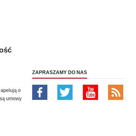
ność
ZAPRASZAMY DO NAS
 apelują o
e są umowy