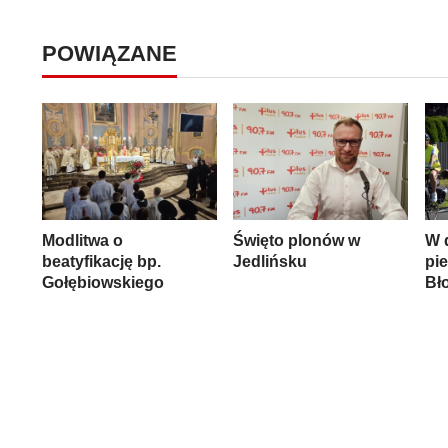
POWIĄZANE
Modlitwa o
Święto plonów w
W 
beatyfikację bp.
Jedlińsku
pie
Gołębiowskiego
Bło