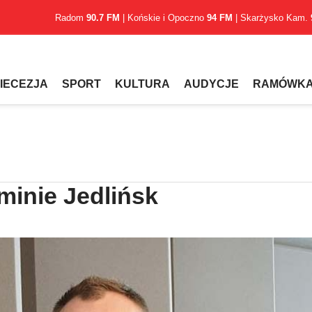
Radom
90.7 FM
| Końskie i Opoczno
94 FM
| Skarżysko Kam.
IECEZJA
SPORT
KULTURA
AUDYCJE
RAMÓWK
minie Jedlińsk