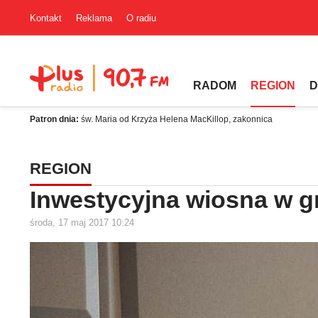
Kontakt
Reklama
O radiu
RADOM
REGION
D
Patron dnia:
św. Maria od Krzyża Helena MacKillop, zakonnica
REGION
Inwestycyjna wiosna w g
środa, 17 maj 2017 10:24