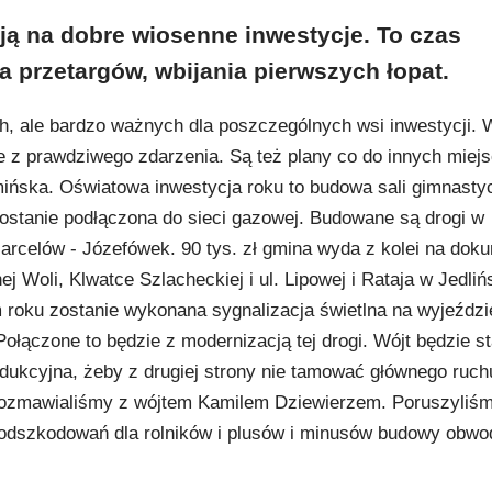
ją na dobre wiosenne inwestycje. To czas
a przetargów, wbijania pierwszych łopat.
h, ale bardzo ważnych dla poszczególnych wsi inwestycji. 
ie z prawdziwego zdarzenia. Są też plany co do innych miej
mińska. Oświatowa inwestycja roku to budowa sali gimnasty
ostanie podłączona do sieci gazowej. Budowane są drogi w
arcelów - Józefówek. 90 tys. zł gmina wyda z kolei na dok
j Woli, Klwatce Szlacheckiej i ul. Lipowej i Rataja w Jedli
m roku zostanie wykonana sygnalizacja świetlna na wyjeździ
ołączone to będzie z modernizacją tej drogi. Wójt będzie sta
ndukcyjna, żeby z drugiej strony nie tamować głównego ruch
 rozmawialiśmy z wójtem Kamilem Dziewierzem. Poruszyliśm
odszkodowań dla rolników i plusów i minusów budowy obwo