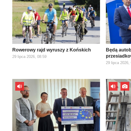
Rowerowy rajd wyruszy z Końskich
Będą autob
przesiadk
29 lipca 2026, 08:59
29 lipca 2026,