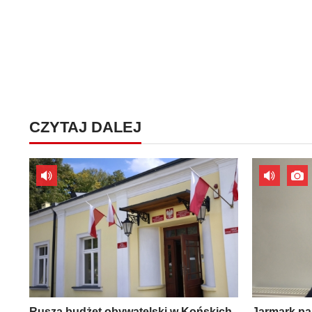
CZYTAJ DALEJ
Rusza budżet obywatelski w Końskich
Jarmark pa