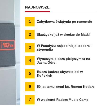
NAJNOWSZE
1
Zabytkowa świątynia po remoncie
2
Skarżysko już w drodze do Matki
W Paradyżu najzdolniejsi odebrali
3
stypendia
Wyruszyła piesza pielgrzymka na
4
Jasną Górę
Rusza budżet obywatelski w
5
Końskich
6
50 lat temu zmarł ks. Roman Kotlarz
7
W weekend Radom Music Camp