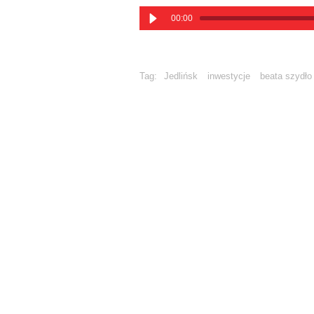
00:00
Tag:
Jedlińsk
inwestycje
beata szydło