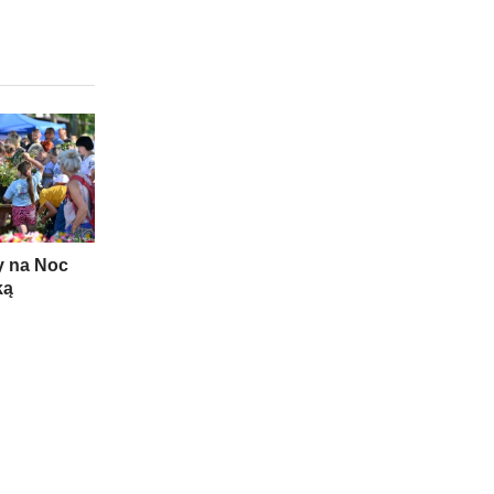
 na Noc
ką