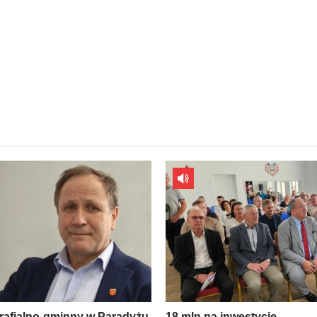
rafialno-gminny w Paradyżu
18 mln na inwestycje