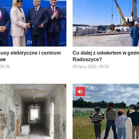
usy elektryczne i centrum
Co dalej z odwiertem w gmin
owe
Radoszyce?
 08:36
28 lipca 2026, 08:50