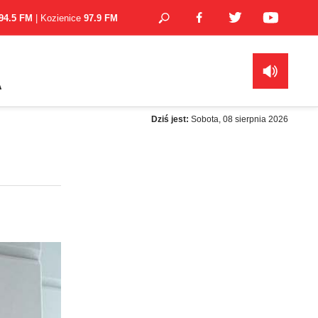
94.5 FM
| Kozienice
97.9 FM
A
Dziś jest:
Sobota, 08 sierpnia 2026