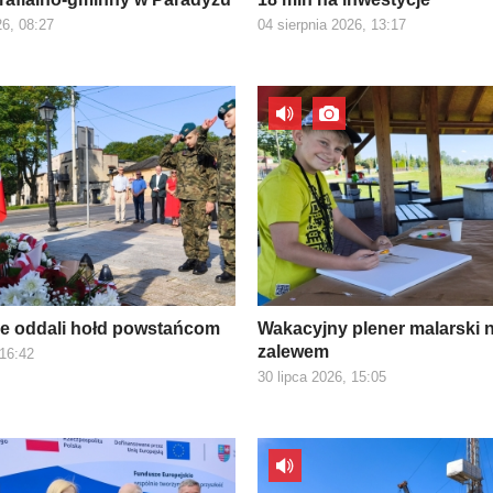
26, 08:27
04 sierpnia 2026, 13:17
e oddali hołd powstańcom
Wakacyjny plener malarski 
zalewem
 16:42
30 lipca 2026, 15:05