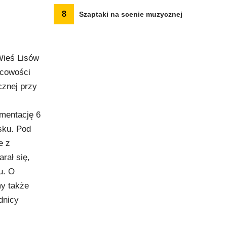
8
Szaptaki na scenie muzycznej
Wieś Lisów
scowości
cznej przy
umentację 6
ńsku. Pod
e z
rał się,
u. O
y także
dnicy