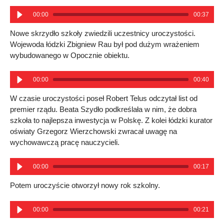
00:00
00:37
Nowe skrzydło szkoły zwiedzili uczestnicy uroczystości.
Wojewoda łódzki Zbigniew Rau był pod dużym wrażeniem
wybudowanego w Opocznie obiektu.
00:00
00:40
W czasie uroczystości poseł Robert Telus odczytał list od
premier rządu. Beata Szydło podkreślała w nim, że dobra
szkoła to najlepsza inwestycja w Polskę. Z kolei łódzki kurator
oświaty Grzegorz Wierzchowski zwracał uwagę na
wychowawczą pracę nauczycieli.
00:00
00:17
Potem uroczyście otworzył nowy rok szkolny.
00:00
00:21