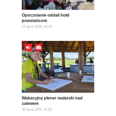
Opocznianie oddali hołd
powstańcom
31 lipca 2026, 16:42
Wakacyjny plener malarski nad
zalewem
30 lipca 2026, 15:05