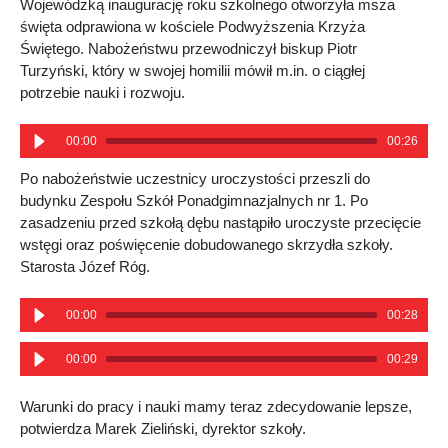
Wojewódzką inaugurację roku szkolnego otworzyła msza
święta odprawiona w kościele Podwyższenia Krzyża
Świętego. Nabożeństwu przewodniczył biskup Piotr
Turzyński, który w swojej homilii mówił m.in. o ciągłej
potrzebie nauki i rozwoju.
00:00
00:26
Po nabożeństwie uczestnicy uroczystości przeszli do
budynku Zespołu Szkół Ponadgimnazjalnych nr 1. Po
zasadzeniu przed szkołą dębu nastąpiło uroczyste przecięcie
wstęgi oraz poświęcenie dobudowanego skrzydła szkoły.
Starosta Józef Róg.
00:00
00:28
00:00
00:29
Warunki do pracy i nauki mamy teraz zdecydowanie lepsze,
potwierdza Marek Zieliński, dyrektor szkoły.