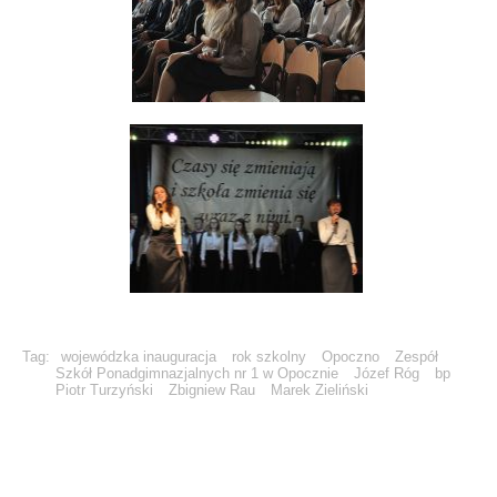
Tag:
wojewódzka inauguracja
rok szkolny
Opoczno
Zespół
Szkół Ponadgimnazjalnych nr 1 w Opocznie
Józef Róg
bp
Piotr Turzyński
Zbigniew Rau
Marek Zieliński