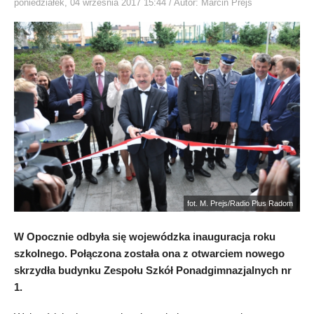
poniedziałek, 04 września 2017 15:44
/ Autor: Marcin Prejs
fot. M. Prejs/Radio Plus Radom
W Opocznie odbyła się wojewódzka inauguracja roku
szkolnego. Połączona została ona z otwarciem nowego
skrzydła budynku Zespołu Szkół Ponadgimnazjalnych nr
1.