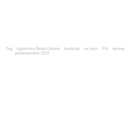
Tag:
Agnieszka Beata Górska
kandydat
na sejm
PiS
wybory
parlamentarne 2019