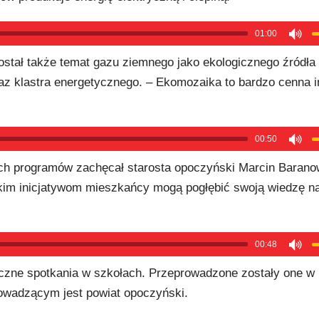
01:00
stał także temat gazu ziemnego jako ekologicznego źródła
az klastra energetycznego. – Ekomozaika to bardzo cenna i
00:50
ych programów zachęcał starosta opoczyński Marcin Barano
takim inicjatywom mieszkańcy mogą pogłębić swoją wiedzę n
00:48
iczne spotkania w szkołach. Przeprowadzone zostały one w
owadzącym jest powiat opoczyński.