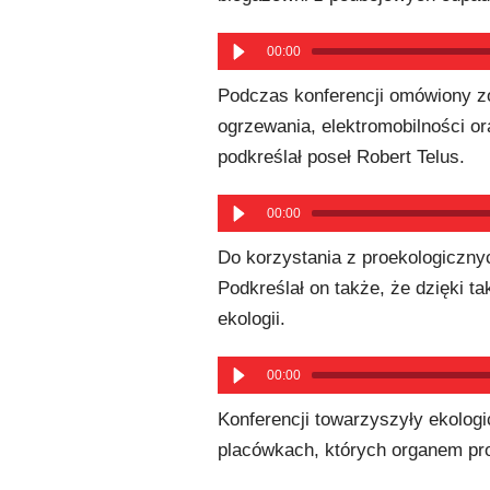
00:00
Podczas konferencji omówiony zo
ogrzewania, elektromobilności or
podkreślał poseł Robert Telus.
00:00
Do korzystania z proekologiczn
Podkreślał on także, że dzięki 
ekologii.
00:00
Konferencji towarzyszyły ekolog
placówkach, których organem pr