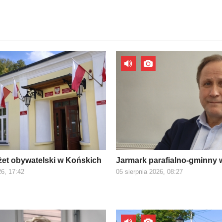
et obywatelski w Końskich
Jarmark parafialno-gminny 
26, 17:42
05 sierpnia 2026, 08:27