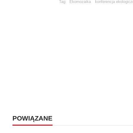
Tag:
Ekomozaika
konferencja ekologicz
POWIĄZANE