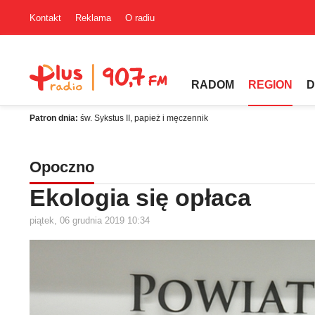
Kontakt
Reklama
O radiu
RADOM
REGION
D
Patron dnia:
św. Sykstus II, papież i męczennik
Opoczno
Ekologia się opłaca
piątek, 06 grudnia 2019 10:34