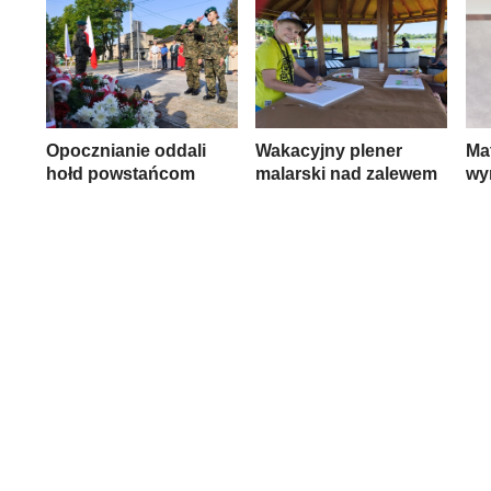
Opocznianie oddali
Wakacyjny plener
Mat
hołd powstańcom
malarski nad zalewem
wy