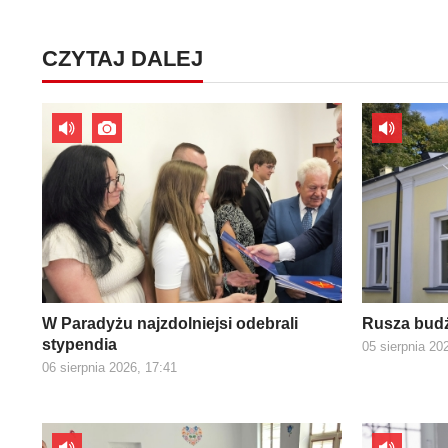
CZYTAJ DALEJ
W Paradyżu najzdolniejsi odebrali
Rusza budż
stypendia
05 sierpnia 20
06 sierpnia 2026, 17:41