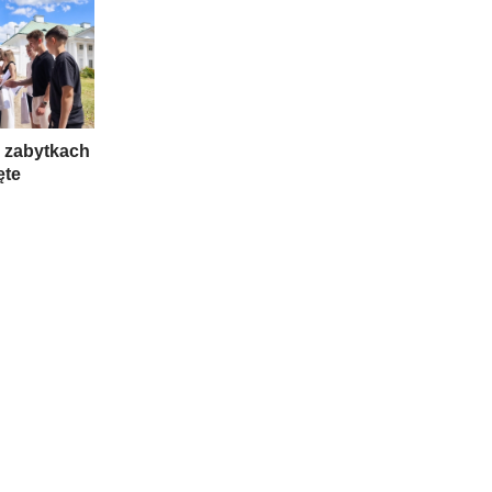
 zabytkach
ęte