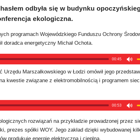
 hasłem odbyła się w budynku opoczyńskie
nferencja ekologiczna.
znych programach Wojewódzkiego Funduszu Ochrony Środow
ł doradca energetyczny Michał Ochota.
00:45
ość Urzędu Marszałkowskiego w Łodzi omówił jego przedstawi
na kwestie związane z elektromobilnością i programem siec
00:53
ogicznych rozwiązań na przykładzie prowadzonej przez sie
i, prezes spółki WOY. Jego zakład dzięki wybudowanej kilk
w produkuje energię elektryczną i cieplną.