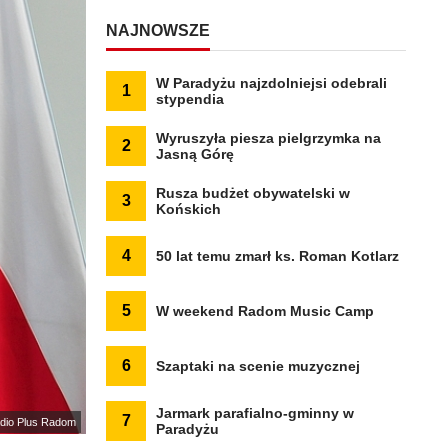
NAJNOWSZE
W Paradyżu najzdolniejsi odebrali
1
stypendia
Wyruszyła piesza pielgrzymka na
2
Jasną Górę
Rusza budżet obywatelski w
3
Końskich
4
50 lat temu zmarł ks. Roman Kotlarz
5
W weekend Radom Music Camp
6
Szaptaki na scenie muzycznej
Jarmark parafialno-gminny w
7
Radio Plus Radom
Paradyżu