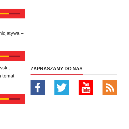
nicjatywa –
wski.
ZAPRASZAMY DO NAS
a temat