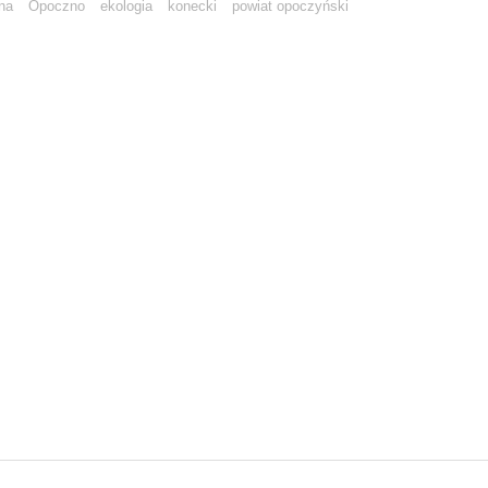
na
Opoczno
ekologia
konecki
powiat opoczyński