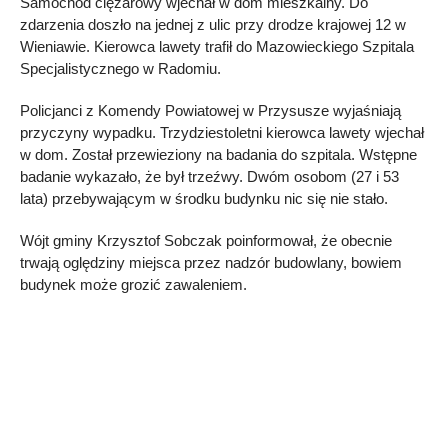
Samochód ciężarowy wjechał w dom mieszkalny. Do
zdarzenia doszło na jednej z ulic przy drodze krajowej 12 w
Wieniawie. Kierowca lawety trafił do Mazowieckiego Szpitala
Specjalistycznego w Radomiu.
Policjanci z Komendy Powiatowej w Przysusze wyjaśniają
przyczyny wypadku. Trzydziestoletni kierowca lawety wjechał
w dom. Został przewieziony na badania do szpitala. Wstępne
badanie wykazało, że był trzeźwy. Dwóm osobom (27 i 53
lata) przebywającym w środku budynku nic się nie stało.
Wójt gminy Krzysztof Sobczak poinformował, że obecnie
trwają oględziny miejsca przez nadzór budowlany, bowiem
budynek może grozić zawaleniem.