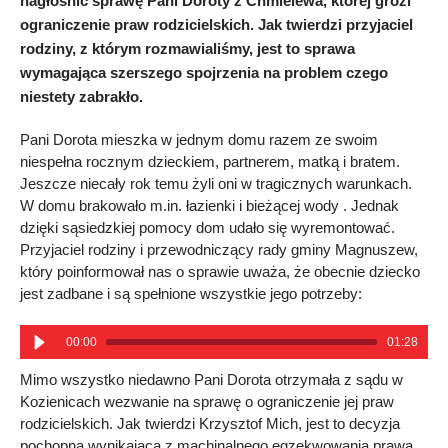
nagłośnić sprawę Pani Doroty z Chmielewa, której grozi
ograniczenie praw rodzicielskich. Jak twierdzi przyjaciel
rodziny, z którym rozmawialiśmy, jest to sprawa
wymagająca szerszego spojrzenia na problem czego
niestety zabrakło.
Pani Dorota mieszka w jednym domu razem ze swoim
niespełna rocznym dzieckiem, partnerem, matką i bratem.
Jeszcze niecały rok temu żyli oni w tragicznych warunkach.
W domu brakowało m.in. łazienki i bieżącej wody . Jednak
dzięki sąsiedzkiej pomocy dom udało się wyremontować.
Przyjaciel rodziny i przewodniczący rady gminy Magnuszew,
który poinformował nas o sprawie uważa, że obecnie dziecko
jest zadbane i są spełnione wszystkie jego potrzeby:
00:00
01:28
Mimo wszystko niedawno Pani Dorota otrzymała z sądu w
Kozienicach wezwanie na sprawę o ograniczenie jej praw
rodzicielskich. Jak twierdzi Krzysztof Mich, jest to decyzja
pochopna wynikająca z machinalnego egzekwowania prawa