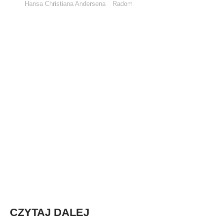
Hansa Christiana Andersena
Radom
CZYTAJ DALEJ