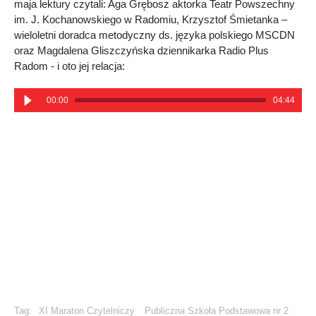
maja lektury czytali: Aga Grębosz aktorka Teatr Powszechny
im. J. Kochanowskiego w Radomiu, Krzysztof Śmietanka –
wieloletni doradca metodyczny ds. języka polskiego MSCDN
oraz Magdalena Gliszczyńska dziennikarka Radio Plus
Radom - i oto jej relacja:
00:00
04:44
Tag:
XI Maraton Czytelniczy
Publiczna Szkoła Podstawowa nr 2