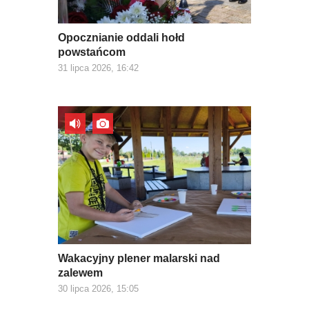
Opocznianie oddali hołd
powstańcom
31 lipca 2026, 16:42
Wakacyjny plener malarski nad
zalewem
30 lipca 2026, 15:05