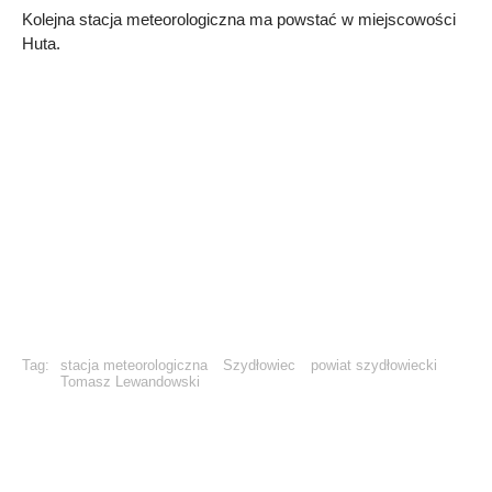
Kolejna stacja meteorologiczna ma powstać w miejscowości
Huta.
Tag:
stacja meteorologiczna
Szydłowiec
powiat szydłowiecki
Tomasz Lewandowski