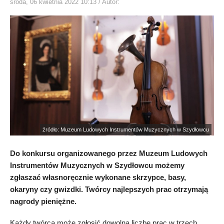
środa, 06 kwietnia 2022 10:13
/ Autor:
źródło: Muzeum Ludowych Instrumentów Muzycznych w Szydłowcu
Do konkursu organizowanego przez Muzeum Ludowych
Instrumentów Muzycznych w Szydłowcu możemy
zgłaszać własnoręcznie wykonane skrzypce, basy,
okaryny czy gwizdki. Twórcy najlepszych prac otrzymają
nagrody pieniężne.
Każdy twórca może zgłosić dowolną liczbę prac w trzech