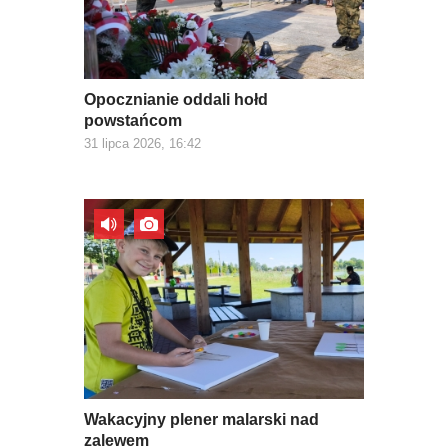
Opocznianie oddali hołd
powstańcom
31 lipca 2026, 16:42
Wakacyjny plener malarski nad
zalewem