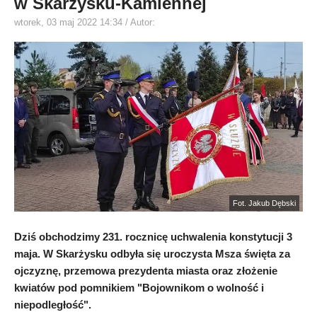
w Skarżysku-Kamiennej
wtorek, 03 maj 2022 14:34
/ Autor:
Fot. Jakub Dębski
Dziś obchodzimy 231. rocznicę uchwalenia konstytucji 3
maja. W Skarżysku odbyła się uroczysta Msza święta za
ojczyznę, przemowa prezydenta miasta oraz złożenie
kwiatów pod pomnikiem "Bojownikom o wolność i
niepodległość".