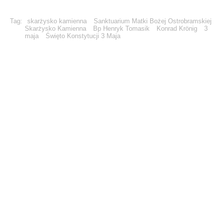
Tag:
skarżysko kamienna
Sanktuarium Matki Bożej Ostrobramskiej
Skarżysko Kamienna
Bp Henryk Tomasik
Konrad Krönig
3
maja
Święto Konstytucji 3 Maja